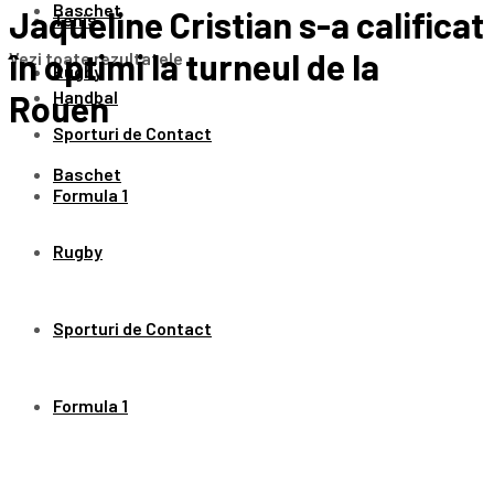
Baschet
Jaqueline Cristian s-a calificat
Tenis
în optimi la turneul de la
Vezi toate rezultatele
Rugby
Handbal
Rouen
Sporturi de Contact
Baschet
Formula 1
Rugby
Sporturi de Contact
Formula 1