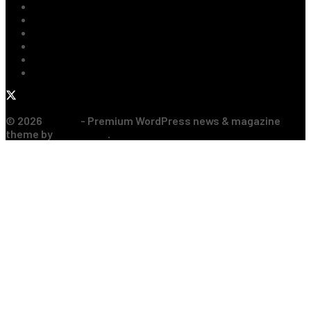
Tenis
Handbal
Baschet
Rugby
Sporturi de Contact
Formula 1
© 2026
JNews
- Premium WordPress news & magazine
theme by
Jegtheme
.