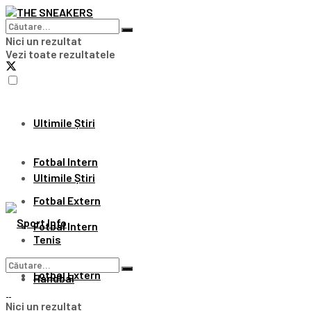
Nici un rezultat
Vezi toate rezultatele
Ultimile Știri
Fotbal Intern
Ultimile Știri
Fotbal Extern
Fotbal Intern
Tenis
Fotbal Extern
Handbal
Nici un rezultat