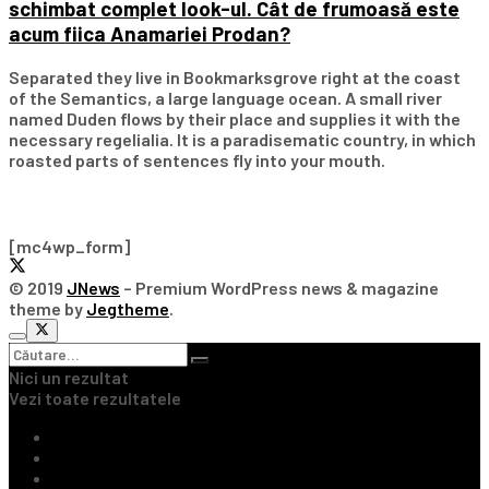
schimbat complet look-ul. Cât de frumoasă este
acum fiica Anamariei Prodan?
Separated they live in Bookmarksgrove right at the coast
of the Semantics, a large language ocean. A small river
named Duden flows by their place and supplies it with the
necessary regelialia. It is a paradisematic country, in which
roasted parts of sentences fly into your mouth.
Subscribe Our Newsletter
[mc4wp_form]
© 2019
JNews
– Premium WordPress news & magazine
theme by
Jegtheme
.
Nici un rezultat
Vezi toate rezultatele
Ultimile Știri
Fotbal Intern
Fotbal Extern