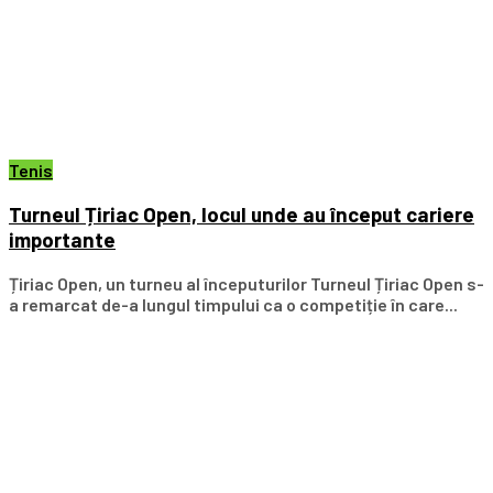
Tenis
Turneul Țiriac Open, locul unde au început cariere
importante
Țiriac Open, un turneu al începuturilor Turneul Țiriac Open s-
a remarcat de-a lungul timpului ca o competiție în care...