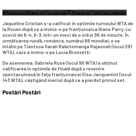
Whatsapp
Share on Facebook
Share on Twitter
Linkedin
Jaqueline Cristian s-a calificat în optimile turneului WTA de
la Rouen după ce a învins-o pe franțuzoaica Diane Parry, cu
scorul de 6-4, 6-3, într-un meci de o oră și 36 de minute. În
următoarea rundă, românca, numărul 66 mondial, o va
întâlni pe Tiantsoa Sarah Rakotomanga Rajaonah (locul 291
WTA), care a învins-o pe Lucia Bronzetti.
De asemenea, Gabriela Ruse (locul 90 WTA) a obținut
calificarea în optimile de finală după o revenire
spectaculoasă în fața franțuzoaicei Elsa Jacquemot (locul
143 WTA), câștigând meciul după ce a pierdut primul set.
Postări
Postări