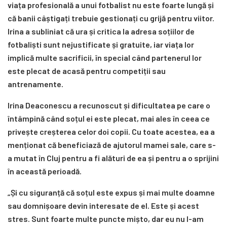
viața profesională a unui fotbalist nu este foarte lungă și
că banii câștigați trebuie gestionați cu grijă pentru viitor.
Irina a subliniat că ura și critica la adresa soțiilor de
fotbaliști sunt nejustificate și gratuite, iar viața lor
implică multe sacrificii, în special când partenerul lor
este plecat de acasă pentru competiții sau
antrenamente.
Irina Deaconescu a recunoscut și dificultatea pe care o
întâmpină când soțul ei este plecat, mai ales în ceea ce
privește creșterea celor doi copii. Cu toate acestea, ea a
menționat că beneficiază de ajutorul mamei sale, care s-
a mutat în Cluj pentru a fi alături de ea și pentru a o sprijini
în această perioadă.
„Și cu siguranță că soțul este expus și mai multe doamne
sau domnișoare devin interesate de el. Este și acest
stres. Sunt foarte multe puncte mișto, dar eu nu l-am