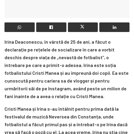
Irina Deaconescu, în vârstă de 25 de ani, a făcut o
declarație pe rețelele de socializare în care a vorbit
deschis despre viața de „nevastă de fotbalist”, o
întrebare pe care a primit-o adesea. Irina este soția
fotbalistului Cristi Manea și au împreună doi copii. Ea este
cunoscută pentru cariera sa de vlogger și pentru
urmăritorii săi de pe Instagram, având peste un milion de
fani înainte de a avea o relație cu Cristi Manea.
Cristi Manea și Irina s-au întâlnit pentru prima dată la
festivalul de muzică Neversea din Constanța, unde
fotbalistul a făcut primul pas și a întrebat-o pe Irina dacă
vrea să facă o poză cu el. La acea vreme, Irina nu știa cine