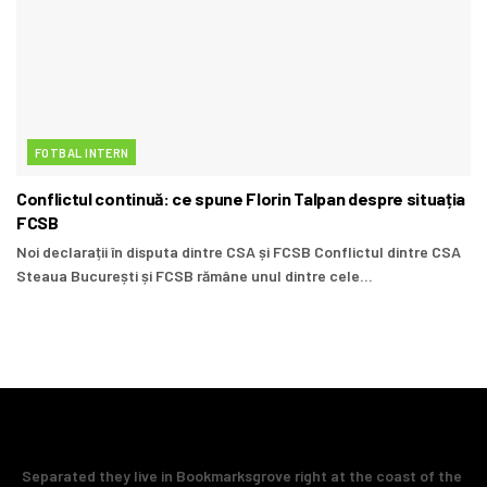
FOTBAL INTERN
Conflictul continuă: ce spune Florin Talpan despre situația
FCSB
Noi declarații în disputa dintre CSA și FCSB Conflictul dintre CSA
Steaua București și FCSB rămâne unul dintre cele...
Separated they live in Bookmarksgrove right at the coast of the