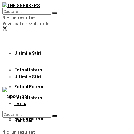
Nici un rezultat
Vezi toate rezultatele
Ultimile Știri
Fotbal Intern
Ultimile Știri
Fotbal Extern
Fotbal Intern
Tenis
Fotbal Extern
Handbal
Nici un rezultat