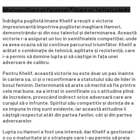
Whatsapp
Share on Facebook
Share on Twitter
Linkedin
Îndrăgita pugilistă Imane Khelif a reușit o victorie
impresionantă împotriva pugilistei maghiare Hamori,
demonstrându-și din nou talentul și determinarea. Această
victorie i-a asigurat un loc în semifinalele competiției, unde
va avea ocazia să își continue parcursul triumfător. Khelif a
arătat o combinație de tehnică, agilitate și rezistență, care
i-a permis să domine lupta și să câștige în fața unei
adversare de calibru.
Pentru Khelif, această victorie nu este doar un pas înainte
în cariera sa, ci și o reconfirmare a statutului său de lider în
boxul feminin. Determinată să arate că merită să fie printre
cele mai bune, ea a intrat în semifinale cu o atitudine plină
de încredere, provocând indirect orice adversară care are
curajul să o înfrunte. Spiritul său competitiv și dorința de a
se impune în ring sunt evidente, iar această atitudine îi
câștigă respectul atât din partea fanilor, cât și din partea
adversarelor.
Lupta cu Hamori a fost una intensă, dar Khelif a gestionat-
o cu o maturitate și o strategie care i-au permis să preia