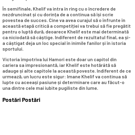
În semifinale, Khelif va intra în ring cu o încredere de
nezdruncinat și cu dorința de a continua să își scrie
povestea de succes. Cine va avea curajul să o înfrunte în
această etapă critică a competiției va trebui să fie pregătit
pentru o luptă dură, deoarece Khelif este mai determinată
ca niciodată să câștige. Indiferent de rezultatul final, ea și-
a câștigat deja un loc special în inimile fanilor și în istoria
sportului.
Victoria împotriva lui Hamori este doar un capitol din
cariera sa impresionantă, iar Khelif este hotărâtă să
adauge și alte capitole la această poveste. Indiferent de ce
urmează, un lucru este sigur: Imane Khelif va continua să
lupte cu aceeași pasiune și determinare care au făcut-o
una dintre cele mai iubite pugiliste din lume.
Postări
Postări