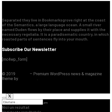
Separated they live in Bookmarksgrove right at the coast
of the Semantics, a large language ocean. A small river
named Duden flows by their place and supplies it with the
necessary regelialia. It is a paradisematic country, in which
roasted parts of sentences fly into your mouth.
Subscribe Our Newsletter
[mc4wp_form]
© 2019
JNews
– Premium WordPress news & magazine
theme by
Jegtheme
.
Nici un rezultat
Vezi toate rezultatele