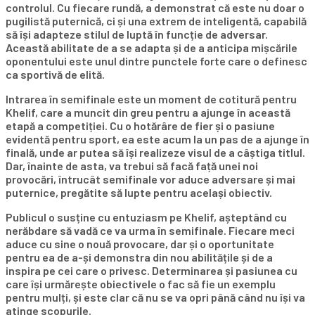
controlul. Cu fiecare rundă, a demonstrat că este nu doar o
pugilistă puternică, ci și una extrem de inteligentă, capabilă
să își adapteze stilul de luptă în funcție de adversar.
Această abilitate de a se adapta și de a anticipa mișcările
oponentului este unul dintre punctele forte care o definesc
ca sportivă de elită.
Intrarea în semifinale este un moment de cotitură pentru
Khelif, care a muncit din greu pentru a ajunge în această
etapă a competiției. Cu o hotărâre de fier și o pasiune
evidentă pentru sport, ea este acum la un pas de a ajunge în
finală, unde ar putea să își realizeze visul de a câștiga titlul.
Dar, înainte de asta, va trebui să facă față unei noi
provocări, întrucât semifinale vor aduce adversare și mai
puternice, pregătite să lupte pentru același obiectiv.
Publicul o susține cu entuziasm pe Khelif, așteptând cu
nerăbdare să vadă ce va urma în semifinale. Fiecare meci
aduce cu sine o nouă provocare, dar și o oportunitate
pentru ea de a-și demonstra din nou abilitățile și de a
inspira pe cei care o privesc. Determinarea și pasiunea cu
care își urmărește obiectivele o fac să fie un exemplu
pentru mulți, și este clar că nu se va opri până când nu își va
atinge scopurile.