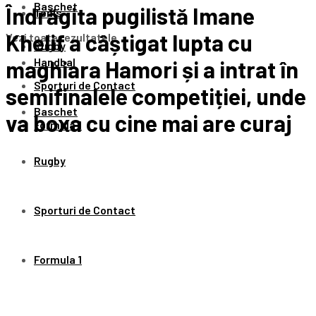
Baschet
Îndrăgita pugilistă Imane
Tenis
Khelif a câștigat lupta cu
Vezi toate rezultatele
Rugby
Handbal
maghiara Hamori și a intrat în
Sporturi de Contact
semifinalele competiției, unde
Baschet
va boxa cu cine mai are curaj
Formula 1
Rugby
Sporturi de Contact
Formula 1