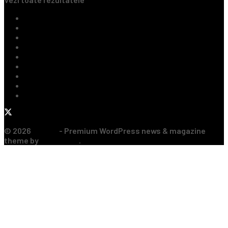
Ultimile Știri
Fotbal Intern
Fotbal Extern
Tenis
Handbal
Baschet
Rugby
Sporturi de Contact
Formula 1
© 2026
JNews
- Premium WordPress news & magazine
theme by
Jegtheme
.