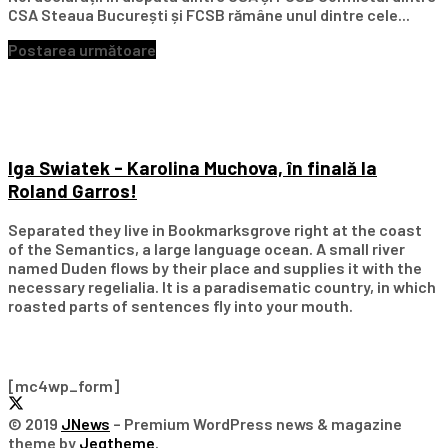
CSA Steaua București și FCSB rămâne unul dintre cele...
Postarea următoare
Iga Swiatek - Karolina Muchova, în finală la
Roland Garros!
Separated they live in Bookmarksgrove right at the coast
of the Semantics, a large language ocean. A small river
named Duden flows by their place and supplies it with the
necessary regelialia. It is a paradisematic country, in which
roasted parts of sentences fly into your mouth.
Subscribe Our Newsletter
[mc4wp_form]
© 2019
JNews
– Premium WordPress news & magazine
theme by
Jegtheme
.