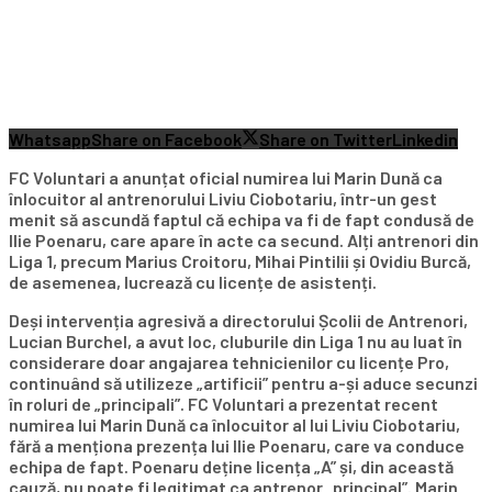
Whatsapp
Share on Facebook
Share on Twitter
Linkedin
FC Voluntari a anunțat oficial numirea lui Marin Dună ca
înlocuitor al antrenorului Liviu Ciobotariu, într-un gest
menit să ascundă faptul că echipa va fi de fapt condusă de
Ilie Poenaru, care apare în acte ca secund. Alți antrenori din
Liga 1, precum Marius Croitoru, Mihai Pintilii și Ovidiu Burcă,
de asemenea, lucrează cu licențe de asistenți.
Deși intervenția agresivă a directorului Școlii de Antrenori,
Lucian Burchel, a avut loc, cluburile din Liga 1 nu au luat în
considerare doar angajarea tehnicienilor cu licențe Pro,
continuând să utilizeze „artificii” pentru a-și aduce secunzi
în roluri de „principali”. FC Voluntari a prezentat recent
numirea lui Marin Dună ca înlocuitor al lui Liviu Ciobotariu,
fără a menționa prezența lui Ilie Poenaru, care va conduce
echipa de fapt. Poenaru deține licența „A” și, din această
cauză, nu poate fi legitimat ca antrenor „principal”. Marin