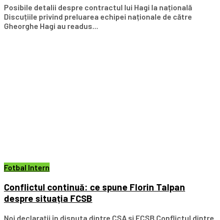
Posibile detalii despre contractul lui Hagi la națională
Discuțiile privind preluarea echipei naționale de către
Gheorghe Hagi au readus...
Fotbal Intern
Conflictul continuă: ce spune Florin Talpan
despre situația FCSB
Noi declarații în disputa dintre CSA și FCSB Conflictul dintre