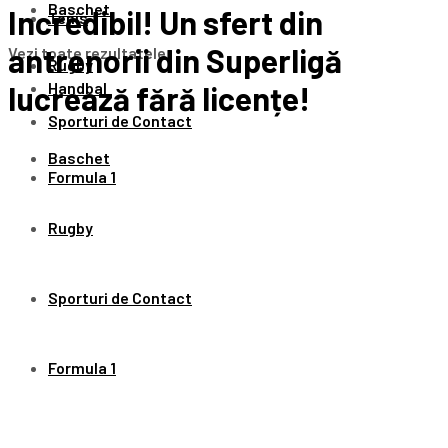
Baschet
Incredibil! Un sfert din
Tenis
antrenorii din Superligă
Vezi toate rezultatele
Rugby
Handbal
lucrează fără licențe!
Sporturi de Contact
Baschet
Formula 1
Rugby
Sporturi de Contact
Formula 1