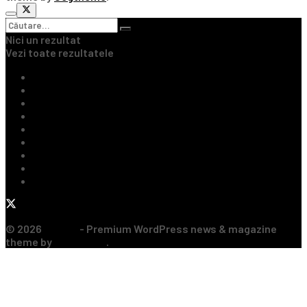
Nici un rezultat
Vezi toate rezultatele
Ultimile Știri
Fotbal Intern
Fotbal Extern
Tenis
Handbal
Baschet
Rugby
Sporturi de Contact
Formula 1
© 2026
JNews
- Premium WordPress news & magazine
theme by
Jegtheme
.