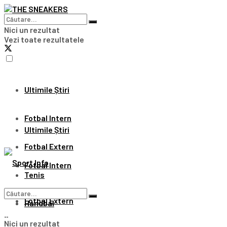
Nici un rezultat
Vezi toate rezultatele
Ultimile Știri
Fotbal Intern
Ultimile Știri
Fotbal Extern
Fotbal Intern
Tenis
Fotbal Extern
Handbal
Nici un rezultat