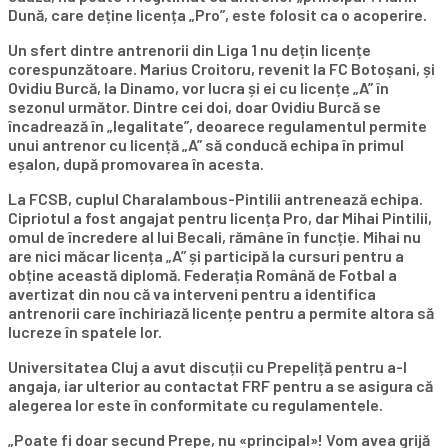
Dună, care deține licența „Pro”, este folosit ca o acoperire.
Un sfert dintre antrenorii din Liga 1 nu dețin licențe
corespunzătoare. Marius Croitoru, revenit la FC Botoșani, și
Ovidiu Burcă, la Dinamo, vor lucra și ei cu licențe „A” în
sezonul următor. Dintre cei doi, doar Ovidiu Burcă se
încadrează în „legalitate”, deoarece regulamentul permite
unui antrenor cu licență „A” să conducă echipa în primul
eșalon, după promovarea în acesta.
La FCSB, cuplul Charalambous-Pintilii antrenează echipa.
Cipriotul a fost angajat pentru licența Pro, dar Mihai Pintilii,
omul de încredere al lui Becali, rămâne în funcție. Mihai nu
are nici măcar licența „A” și participă la cursuri pentru a
obține această diplomă. Federația Română de Fotbal a
avertizat din nou că va interveni pentru a identifica
antrenorii care închiriază licențe pentru a permite altora să
lucreze în spatele lor.
Universitatea Cluj a avut discuții cu Prepeliță pentru a-l
angaja, iar ulterior au contactat FRF pentru a se asigura că
alegerea lor este în conformitate cu regulamentele.
„Poate fi doar secund Prepe, nu «principal»! Vom avea grijă