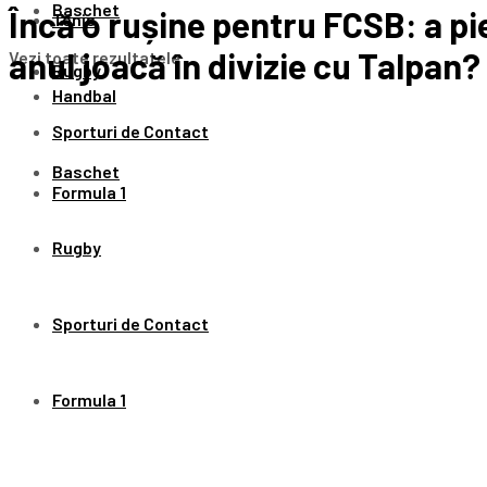
Baschet
Încă o rușine pentru FCSB: a p
Tenis
anul joacă în divizie cu Talpan?
Vezi toate rezultatele
Rugby
Handbal
Sporturi de Contact
Baschet
Formula 1
Rugby
Sporturi de Contact
Formula 1