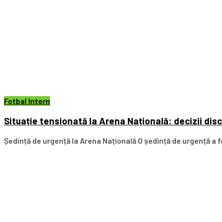
Fotbal Intern
Situație tensionată la Arena Națională: decizii dis
Ședință de urgență la Arena Națională O ședință de urgență a fo