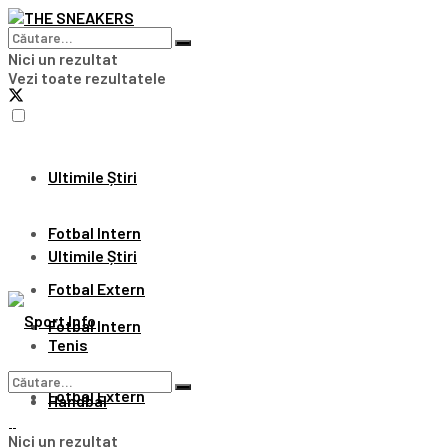
Nici un rezultat
Vezi toate rezultatele
Ultimile Știri
Fotbal Intern
Ultimile Știri
Fotbal Extern
Fotbal Intern
Tenis
Fotbal Extern
Handbal
Nici un rezultat