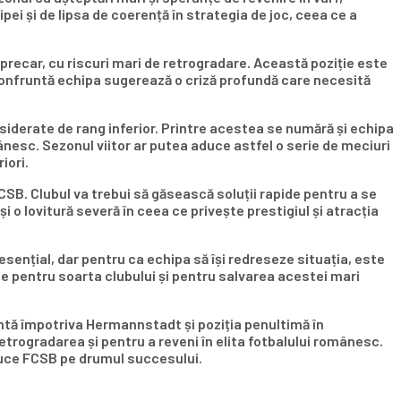
pei și de lipsa de coerență în strategia de joc, ceea ce a
precar, cu riscuri mari de retrogradare. Această poziție este
 confruntă echipa sugerează o criză profundă care necesită
nsiderate de rang inferior. Printre acestea se numără și echipa
ânesc. Sezonul viitor ar putea aduce astfel o serie de meciuri
iori.
CSB. Clubul va trebui să găsească soluții rapide pentru a se
i o lovitură severă în ceea ce privește prestigiul și atracția
esențial, dar pentru ca echipa să își redreseze situația, este
e pentru soarta clubului și pentru salvarea acestei mari
entă împotriva Hermannstadt și poziția penultimă în
trogradarea și pentru a reveni în elita fotbalului românesc.
aduce FCSB pe drumul succesului.