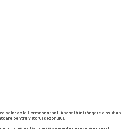
riva celor de la Hermannstadt. Această înfrângere a avut un
toare pentru viitorul sezonului.
onul cu așteptări mari și speranțe de revenire în vârf,