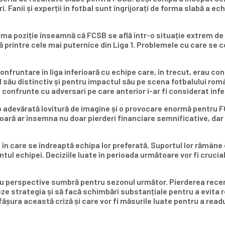
nii și experții în fotbal sunt îngrijorați de forma slabă a echi
ma poziție înseamnă că FCSB se află într-o situație extrem de 
ă printre cele mai puternice din Liga 1. Problemele cu care se
onfruntare în liga inferioară cu echipe care, în trecut, erau co
l său distinctiv și pentru impactul său pe scena fotbalului rom
onfrunte cu adversari pe care anterior i-ar fi considerat infer
ă o adevărată lovitură de imagine și o provocare enormă pentru F
ioară ar însemna nu doar pierderi financiare semnificative, dar ș
 în care se îndreaptă echipa lor preferată. Suportul lor rămâne 
 echipei. Deciziile luate în perioada următoare vor fi crucial
ă, cu perspective sumbră pentru sezonul următor. Pierderea rec
e strategia și să facă schimbări substanțiale pentru a evita re
fășura această criză și care vor fi măsurile luate pentru a re