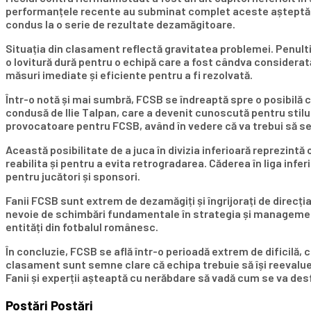
performanțele recente au subminat complet aceste așteptări. Fa
condus la o serie de rezultate dezamăgitoare.
Situația din clasament reflectă gravitatea problemei. Penulti
o lovitură dură pentru o echipă care a fost cândva considerat
măsuri imediate și eficiente pentru a fi rezolvată.
Într-o notă și mai sumbră, FCSB se îndreaptă spre o posibilă c
condusă de Ilie Talpan, care a devenit cunoscută pentru stilu
provocatoare pentru FCSB, având în vedere că va trebui să se c
Această posibilitate de a juca în divizia inferioară reprezint
reabilita și pentru a evita retrogradarea. Căderea în liga infer
pentru jucători și sponsori.
Fanii FCSB sunt extrem de dezamăgiți și îngrijorați de direcția
nevoie de schimbări fundamentale în strategia și managementul
entități din fotbalul românesc.
În concluzie, FCSB se află într-o perioadă extrem de dificil
clasament sunt semne clare că echipa trebuie să își reevaluez
Fanii și experții așteaptă cu nerăbdare să vadă cum se va des
Postări
Postări