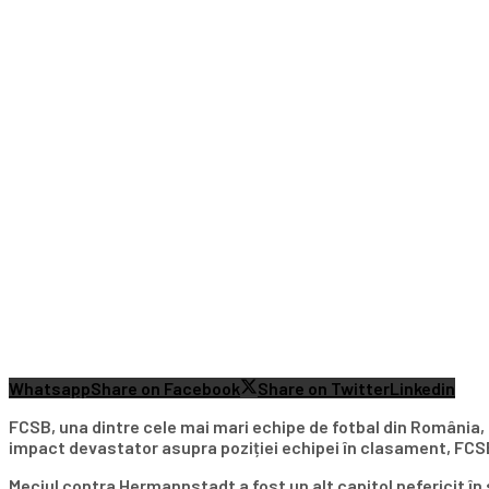
Whatsapp
Share on Facebook
Share on Twitter
Linkedin
FCSB, una dintre cele mai mari echipe de fotbal din România,
impact devastator asupra poziției echipei în clasament, FCSB
Meciul contra Hermannstadt a fost un alt capitol nefericit în 