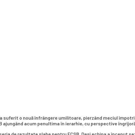
 a suferit o nouă înfrângere umilitoare, pierzând meciul împot
 ajungând acum penultima în ierarhie, cu perspective îngrijoră
seria de rezultate slabe pentru FCSB. Deși echipa a început sez