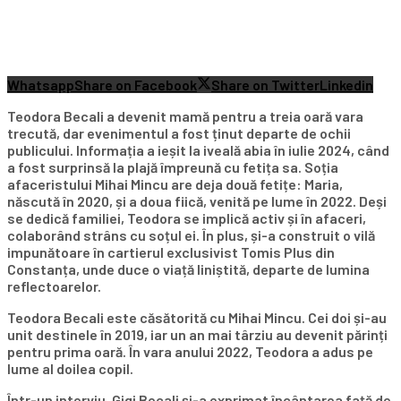
Whatsapp
Share on Facebook
Share on Twitter
Linkedin
Teodora Becali a devenit mamă pentru a treia oară vara
trecută, dar evenimentul a fost ținut departe de ochii
publicului. Informația a ieșit la iveală abia în iulie 2024, când
a fost surprinsă la plajă împreună cu fetița sa. Soția
afaceristului Mihai Mincu are deja două fetițe: Maria,
născută în 2020, și a doua fiică, venită pe lume în 2022. Deși
se dedică familiei, Teodora se implică activ și în afaceri,
colaborând strâns cu soțul ei. În plus, și-a construit o vilă
impunătoare în cartierul exclusivist Tomis Plus din
Constanța, unde duce o viață liniștită, departe de lumina
reflectoarelor.
Teodora Becali este căsătorită cu Mihai Mincu. Cei doi și-au
unit destinele în 2019, iar un an mai târziu au devenit părinți
pentru prima oară. În vara anului 2022, Teodora a adus pe
lume al doilea copil.
Într-un interviu, Gigi Becali și-a exprimat încântarea față de