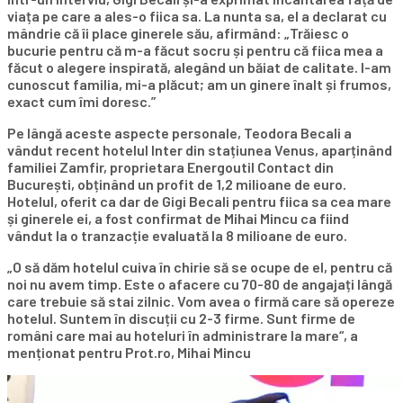
viața pe care a ales-o fiica sa. La nunta sa, el a declarat cu
mândrie că îi place ginerele său, afirmând: „Trăiesc o
bucurie pentru că m-a făcut socru și pentru că fiica mea a
făcut o alegere inspirată, alegând un băiat de calitate. I-am
cunoscut familia, mi-a plăcut; am un ginere înalt și frumos,
exact cum îmi doresc.”
Pe lângă aceste aspecte personale, Teodora Becali a
vândut recent hotelul Inter din stațiunea Venus, aparținând
familiei Zamfir, proprietara Energoutil Contact din
București, obținând un profit de 1,2 milioane de euro.
Hotelul, oferit ca dar de Gigi Becali pentru fiica sa cea mare
și ginerele ei, a fost confirmat de Mihai Mincu ca fiind
vândut la o tranzacție evaluată la 8 milioane de euro.
„O să dăm hotelul cuiva în chirie să se ocupe de el, pentru că
noi nu avem timp. Este o afacere cu 70-80 de angajați lângă
care trebuie să stai zilnic. Vom avea o firmă care să opereze
hotelul. Suntem în discuții cu 2-3 firme. Sunt firme de
români care mai au hoteluri în administrare la mare“, a
menționat pentru Prot.ro, Mihai Mincu