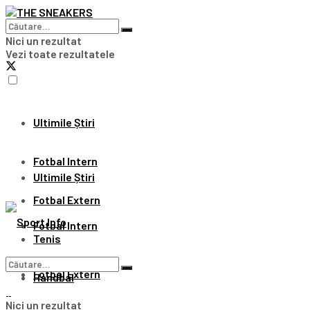
Nici un rezultat
Vezi toate rezultatele
Ultimile Știri
Fotbal Intern
Ultimile Știri
Fotbal Extern
Fotbal Intern
Tenis
Fotbal Extern
Handbal
Nici un rezultat