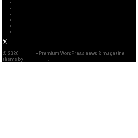
Tenis
Handbal
Baschet
Rugby
Sporturi de Contact
Formula 1
© 2026
JNews
- Premium WordPress news & magazine
theme by
Jegtheme
.