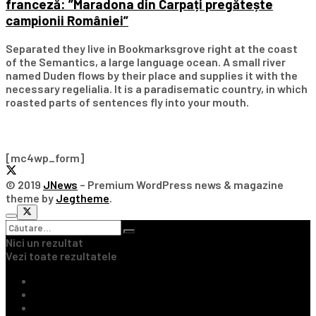
franceză: ”Maradona din Carpați pregătește
campionii României”
Separated they live in Bookmarksgrove right at the coast
of the Semantics, a large language ocean. A small river
named Duden flows by their place and supplies it with the
necessary regelialia. It is a paradisematic country, in which
roasted parts of sentences fly into your mouth.
Subscribe Our Newsletter
[mc4wp_form]
© 2019
JNews
– Premium WordPress news & magazine
theme by
Jegtheme
.
Nici un rezultat
Vezi toate rezultatele
Ultimile Știri
Fotbal Intern
Fotbal Extern