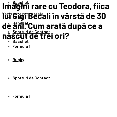
Baschet
Imagini rare cu Teodora, fiica
Tenis
lui Gigi Becali în vârstă de 30
Vezi toate rezultatele
Rugby
Handbal
de ani. Cum arată după ce a
Sporturi de Contact
născut de trei ori?
Baschet
Formula 1
Rugby
Sporturi de Contact
Formula 1