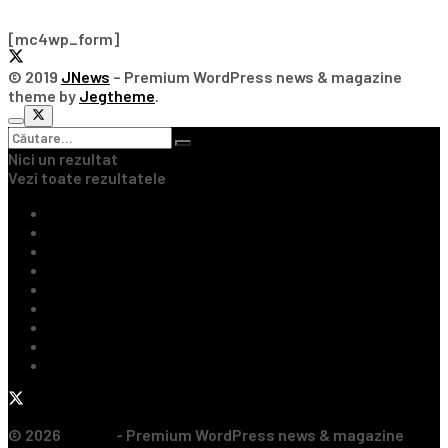
[mc4wp_form]
© 2019
JNews
– Premium WordPress news & magazine
theme by
Jegtheme
.
Nici un rezultat
Vezi toate rezultatele
Ultimile Știri
Fotbal Intern
Fotbal Extern
Tenis
Handbal
Baschet
Rugby
Sporturi de Contact
Formula 1
© 2026
JNews
- Premium WordPress news & magazine