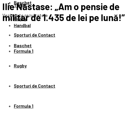
Baschet
Ilie Năstase: „Am o pensie de
Tenis
militar de 1.435 de lei pe lună!”
Vezi toate rezultatele
Rugby
Handbal
Sporturi de Contact
Baschet
Formula 1
Rugby
Sporturi de Contact
Formula 1