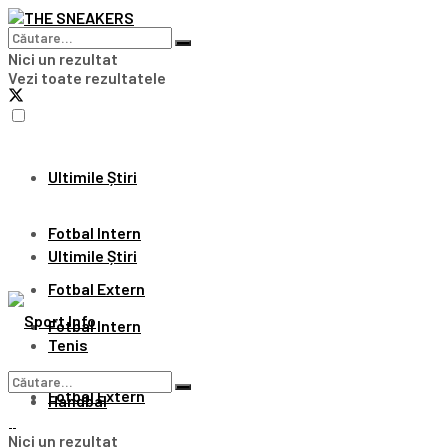
Nici un rezultat
Vezi toate rezultatele
Ultimile Știri
Fotbal Intern
Ultimile Știri
Fotbal Extern
Fotbal Intern
Tenis
Fotbal Extern
Handbal
Nici un rezultat