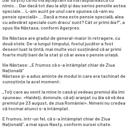
nimic… Dar dacă tot dau la alţii şi dau serios pensiile astea
speciale… L-am auzit pe unul care spunea că «am eu
pensie specială» … Dacă a mea este pensie specială, alea
cu adevărat speciale cum dracu’ sunt? Cât or primi ăia?”, a
spus Ilie Năstase, conform Agerpres.
Ilie Năstase are gradul de general-maior în retragere, cu
două stele. De-a lungul timpului, fostul jucător a fost
deseori luat la țintă, mai multe voci susținând că ar primi
foarte mulți bani de la stat și că ar avea o pensie uriașă.
Ilie Năstase: „E frumos că s-a întâmplat chiar de Ziua
Națională”
Năstase și-a adus aminte de modul în care era tachinat de
cunoștințe la acel moment:
„Toţi care au venit la mine în casă şi vedeau premiul ăla îmi
spuneau: «Haideţi, domnule, că aţi aranjat cu ăia să vă dea
premiul pe 23 august, de ziua României». Nimeni nu credea
că tocmai atunci s-a întâmplat.
E frumos, într-un fel, că s-a întâmplat chiar de Ziua
Naţională”, a mai spus Nasty, conform sursei citate.