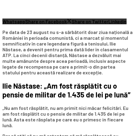
Whatsapp
Share on Facebook
Share on Twitter
Linkedin
Pe data de 23 august nu s-a sărbătorit doar ziua națională a
României în perioada comunistă, ci a marcat și momentul
semnificativ în care legendara figură a tenisului, Ilie
Năstase, a devenit pentru prima dată lider în clasamentul
ATP. La cinci decenii distanță, Năstase a dezvăluit mai
multe amănunte despre acea perioadă, inclusiv aspecte
legate de recompensa pe care a primit-o din partea
statului pentru această realizare de excepție.
llie Năstase: „Am fost răsplătit cu o
pensie de militar de 1.435 de lei pe lună”
„Nu am fost răsplătit, nu am primit nici măcar felicitări. Eu
am fost răsplătit cu o pensie de militar de 1.435 de lei pe
lună. Asta este răsplata pe care eu o primesc in fiecare
lună.
Dar să ştiţi că nu mă aşteptam să mă răsplătească cu