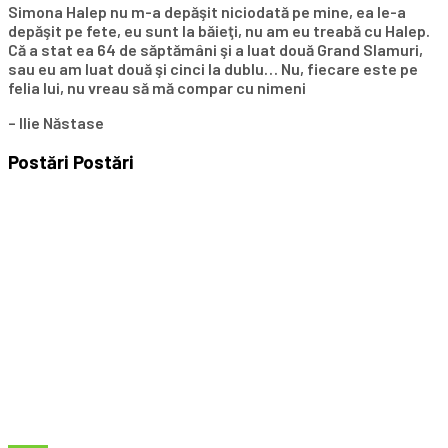
Simona Halep nu m-a depăşit niciodată pe mine, ea le-a
depăşit pe fete, eu sunt la băieţi, nu am eu treabă cu Halep.
Că a stat ea 64 de săptămâni şi a luat două Grand Slamuri,
sau eu am luat două şi cinci la dublu… Nu, fiecare este pe
felia lui, nu vreau să mă compar cu nimeni
– Ilie Năstase
Postări
Postări