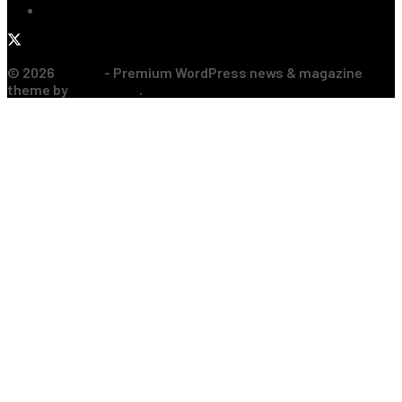
Formula 1
© 2026
JNews
- Premium WordPress news & magazine
theme by
Jegtheme
.