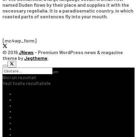
named Duden flows by their place and supplies it with the
necessary regelialia. It is a paradisematic country, in which
roasted parts of sentences fly into your mouth.
Subscribe Our Newsletter
[mc4wp_form]
© 2019
JNews
– Premium WordPress news & magazine
theme by
Jegtheme
.
Nici un rezultat
Vezi toate rezultatele
Ultimile Știri
Fotbal Intern
Fotbal Extern
Tenis
Handbal
Baschet
Rugby
Sporturi de Contact