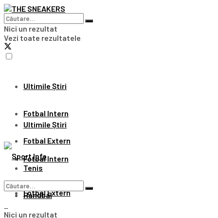
Nici un rezultat
Vezi toate rezultatele
Ultimile Știri
Fotbal Intern
Ultimile Știri
Fotbal Extern
Fotbal Intern
Tenis
Fotbal Extern
Handbal
Nici un rezultat