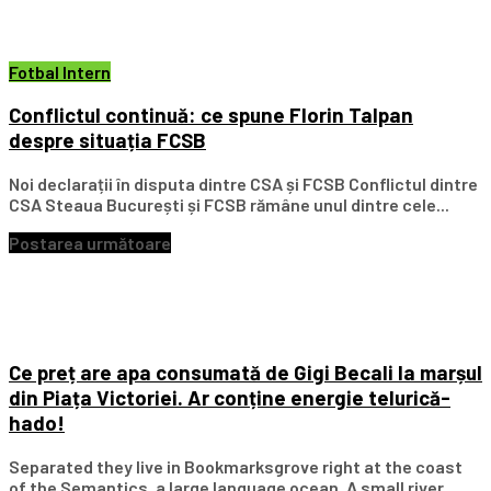
Fotbal Intern
Conflictul continuă: ce spune Florin Talpan
despre situația FCSB
Noi declarații în disputa dintre CSA și FCSB Conflictul dintre
CSA Steaua București și FCSB rămâne unul dintre cele...
Postarea următoare
Ce preț are apa consumată de Gigi Becali la marșul
din Piața Victoriei. Ar conține energie telurică-
hado!
Separated they live in Bookmarksgrove right at the coast
of the Semantics, a large language ocean. A small river