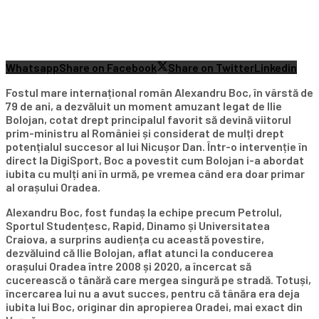
Whatsapp
Share on Facebook
Share on Twitter
Linkedin
Fostul mare internațional român Alexandru Boc, în vârstă de
79 de ani, a dezvăluit un moment amuzant legat de Ilie
Bolojan, cotat drept principalul favorit să devină viitorul
prim-ministru al României și considerat de mulți drept
potențialul succesor al lui Nicușor Dan. Într-o intervenție în
direct la DigiSport, Boc a povestit cum Bolojan i-a abordat
iubita cu mulți ani în urmă, pe vremea când era doar primar
al orașului Oradea.
Alexandru Boc, fost fundaș la echipe precum Petrolul,
Sportul Studențesc, Rapid, Dinamo și Universitatea
Craiova, a surprins audiența cu această povestire,
dezvăluind că Ilie Bolojan, aflat atunci la conducerea
orașului Oradea între 2008 și 2020, a încercat să
cucerească o tânără care mergea singură pe stradă. Totuși,
încercarea lui nu a avut succes, pentru că tânăra era deja
iubita lui Boc, originar din apropierea Oradei, mai exact din