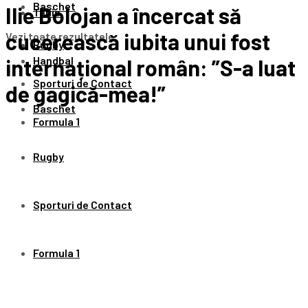
Baschet
Ilie Bolojan a încercat să
Tenis
cucerească iubita unui fost
Vezi toate rezultatele
Rugby
Handbal
internațional român: ”S-a luat
Sporturi de Contact
de gagică-mea!”
Baschet
Formula 1
Rugby
Sporturi de Contact
Formula 1