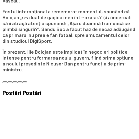
Vașcău.
Fostul internațional a rememorat momentul, spunând că
Bolojan „s-a luat de gagica mea într-o seară” și a încercat
să îi atragă atenția spunând: „Așa o doamnă frumoasă se
plimbă singură?”. Sandu Boc a făcut haz de necaz adăugând
că primarul nu prea e fan fotbal, spre amuzamentul celor
din studioul DigiSport.
În prezent, Ilie Bolojan este implicat în negocieri politice
intense pentru formarea noului guvern, fiind prima opțiune
a noului președinte Nicușor Dan pentru funcția de prim-
ministru.
Postări
Postări