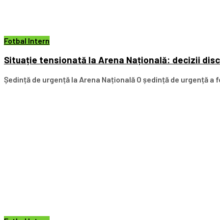
Fotbal Intern
Situație tensionată la Arena Națională: decizii dis
Ședință de urgență la Arena Națională O ședință de urgență a fo