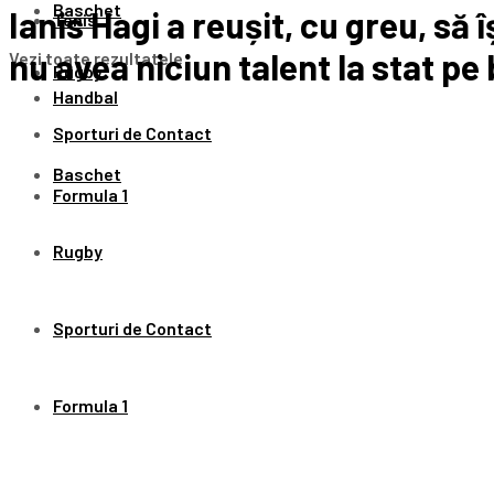
Baschet
Ianis Hagi a reușit, cu greu, să î
Tenis
nu avea niciun talent la stat pe
Vezi toate rezultatele
Rugby
Handbal
Sporturi de Contact
Baschet
Formula 1
Rugby
Sporturi de Contact
Formula 1