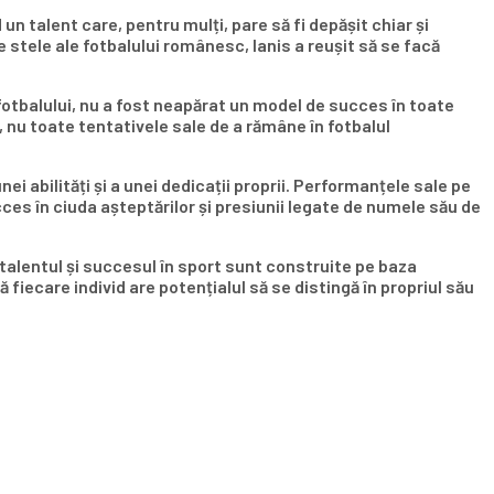
n talent care, pentru mulți, pare să fi depășit chiar și
 stele ale fotbalului românesc, Ianis a reușit să se facă
fotbalului, nu a fost neapărat un model de succes în toate
, nu toate tentativele sale de a rămâne în fotbalul
ei abilități și a unei dedicații proprii. Performanțele sale pe
ucces în ciuda așteptărilor și presiunii legate de numele său de
 talentul și succesul în sport sunt construite pe baza
că fiecare individ are potențialul să se distingă în propriul său