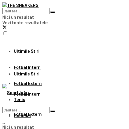
Nici un rezultat
Vezi toate rezultatele
Ultimile Știri
Fotbal Intern
Ultimile Știri
Fotbal Extern
Fotbal Intern
Tenis
Fotbal Extern
Handbal
Nici un rezultat