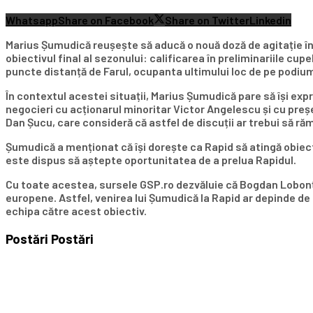
Whatsapp
Share on Facebook
Share on Twitter
Linkedin
Marius Șumudică reușește să aducă o nouă doză de agitație în 
obiectivul final al sezonului: calificarea în preliminariile cu
puncte distanță de Farul, ocupanta ultimului loc de pe podiu
În contextul acestei situații, Marius Șumudică pare să își e
negocieri cu acționarul minoritar Victor Angelescu și cu preș
Dan Șucu, care consideră că astfel de discuții ar trebui să ră
Șumudică a menționat că își dorește ca Rapid să atingă obiect
este dispus să aștepte oportunitatea de a prelua Rapidul.
Cu toate acestea, sursele GSP.ro dezvăluie că Bogdan Lobonț r
europene. Astfel, venirea lui Șumudică la Rapid ar depinde de 
echipa către acest obiectiv.
Postări
Postări