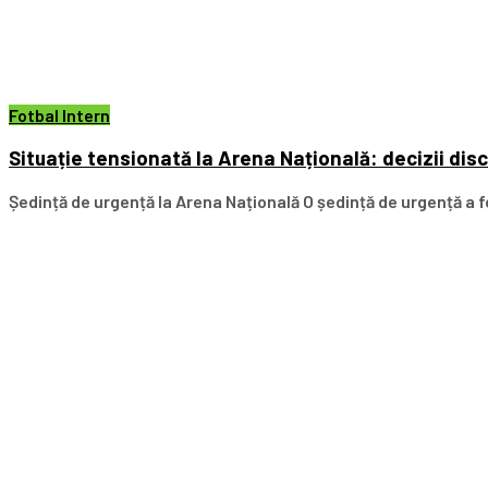
Fotbal Intern
Situație tensionată la Arena Națională: decizii dis
Ședință de urgență la Arena Națională O ședință de urgență a fo