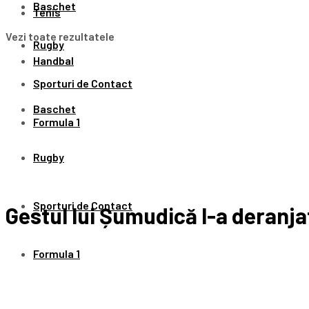
Baschet
Tenis
Vezi toate rezultatele
Rugby
Handbal
Sporturi de Contact
Baschet
Formula 1
Rugby
Sporturi de Contact
Gestul lui Șumudică l-a deranja
Formula 1