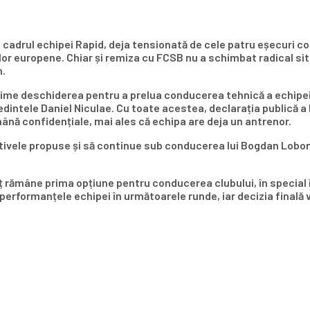
cadrul echipei Rapid, deja tensionată de cele patru eșecuri con
pelor europene. Chiar și remiza cu FCSB nu a schimbat radical sit
m.
xprime deschiderea pentru a prelua conducerea tehnică a echipei
edintele Daniel Niculae. Cu toate acestea, declarația publică a
mână confidențiale, mai ales că echipa are deja un antrenor.
ivele propuse și să continue sub conducerea lui Bogdan Lobonț,
ămâne prima opțiune pentru conducerea clubului, în special în s
performanțele echipei în următoarele runde, iar decizia finală 