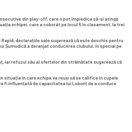
secutive din play-off, care o pot împiedica să-și atingă
uația echipei, care a coborât pe locul 5 în clasament, la trei
 Rapid, declarațiile sale sugerează că este deschis pentru
 lui Șumudică a deranjat conducerea clubului, în special pe
 iar refuzul său al ofertelor din străinătate sugerează că
ituația în care echipa va reuși să se califice în cupele
va fi influențată de capacitatea lui Lobonț de a conduce