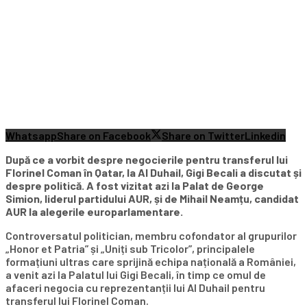
Whatsapp
Share on Facebook
Share on Twitter
Linkedin
După ce a vorbit despre
negocierile pentru transferul lui
Florinel Coman
în Qatar, la Al Duhail, Gigi Becali a discutat și
despre politică. A fost vizitat azi la Palat de George
Simion, liderul partidului AUR, și de Mihail Neamțu, candidat
AUR la alegerile europarlamentare.
Controversatul politician, membru cofondator al grupurilor
„Honor et Patria” și „Uniți sub Tricolor”, principalele
formațiuni ultras care sprijină echipa națională a României,
a venit azi la Palatul lui Gigi Becali, în timp ce omul de
afaceri negocia cu reprezentanții lui Al Duhail pentru
transferul lui Florinel Coman.