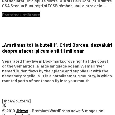
Noi declarații în disputa dintre CSA și FCSB Conflictul dintre
CSA Steaua București și FCSB rămâne unul dintre cele...
Postarea următoare
„Am rămas tot la butelii!”. Cristi Borcea, dezvăluiri
despre afaceri și cum e să fii milionar
Separated they live in Bookmarksgrove right at the coast
of the Semantics, a large language ocean. A small river
named Duden flows by their place and supplies it with the
necessary regelialia. It is a paradisematic country, in which
roasted parts of sentences fly into your mouth.
Subscribe Our Newsletter
[mc4wp_form]
© 2019
JNews
– Premium WordPress news & magazine