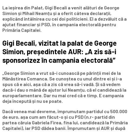
La ieșirea din Palat, Gigi Becali a venit alături de George
Simion și Mihail Neamțu și a oferit câteva declarații,
explicând întâlnirea cu cei doi politicieni. El a dezvăluit că a
ajutat financiar și PSD, în campania electorală pentru
Primăria Capitalei.
Gigi Becali, vizitat la palat de George
Simion, președintele AUR: „A zis să-i
sponsorizez în campania electorală”
„George Simion a vrut să-i cunoască pe părinții mei de la
Mănăstirea Comanca. Se cunoștea cu unul dintre ei și i-a
spus că e aici, așa că a zis că vrea să-i vadă. Și să vedem
dacă-i dau o mână de ajutor lui Neamțu, că el candidează la
europarlamentare. Dar nu mai cred că e timp. E campania
deja începută și nu se poate.
Dacă venea mai devreme, împrumutam partidul cu 500.000
de euro, așa cum am făcut-o și cu PSD (n.r- partid din
partea căruia Gabriela Firea, fina lui, candidează la Primăria
Capitalei), iar PSD dădea banii. Împrumutam și AUR și după