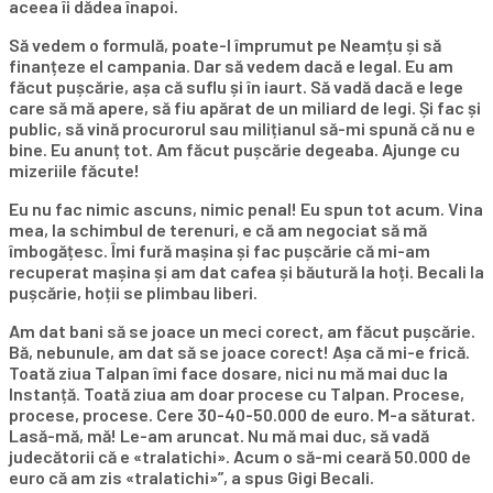
aceea îi dădea înapoi.
Să vedem o formulă, poate-l împrumut pe Neamțu și să
finanțeze el campania. Dar să vedem dacă e legal. Eu am
făcut pușcărie, așa că suflu și în iaurt. Să vadă dacă e lege
care să mă apere, să fiu apărat de un miliard de legi. Și fac și
public, să vină procurorul sau milițianul să-mi spună că nu e
bine. Eu anunț tot. Am făcut pușcărie degeaba. Ajunge cu
mizeriile făcute!
Eu nu fac nimic ascuns, nimic penal! Eu spun tot acum. Vina
mea, la schimbul de terenuri, e că am negociat să mă
îmbogățesc. Îmi fură mașina și fac pușcărie că mi-am
recuperat mașina și am dat cafea și băutură la hoți. Becali la
pușcărie, hoții se plimbau liberi.
Am dat bani să se joace un meci corect, am făcut pușcărie.
Bă, nebunule, am dat să se joace corect! Așa că mi-e frică.
Toată ziua Talpan îmi face dosare, nici nu mă mai duc la
Instanță. Toată ziua am doar procese cu Talpan. Procese,
procese, procese. Cere 30-40-50.000 de euro. M-a săturat.
Lasă-mă, mă! Le-am aruncat. Nu mă mai duc, să vadă
judecătorii că e «tralatichi». Acum o să-mi ceară 50.000 de
euro că am zis «tralatichi»”, a spus Gigi Becali.