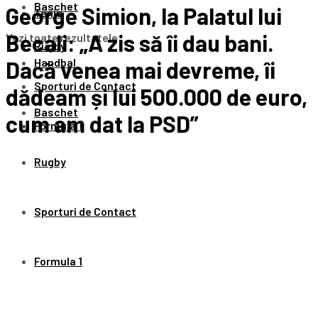
Baschet
George Simion, la Palatul lui
Tenis
Becali: „A zis să îi dau bani.
Vezi toate rezultatele
Rugby
Handbal
Dacă venea mai devreme, îi
Sporturi de Contact
dădeam și lui 500.000 de euro,
Baschet
cum am dat la PSD”
Formula 1
Rugby
Sporturi de Contact
Formula 1