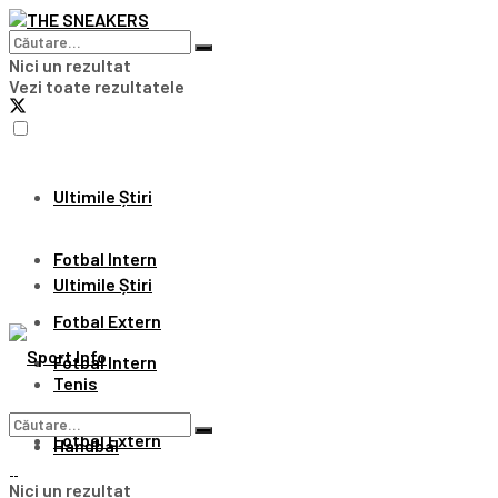
Nici un rezultat
Vezi toate rezultatele
Ultimile Știri
Fotbal Intern
Ultimile Știri
Fotbal Extern
Fotbal Intern
Tenis
Fotbal Extern
Handbal
Nici un rezultat