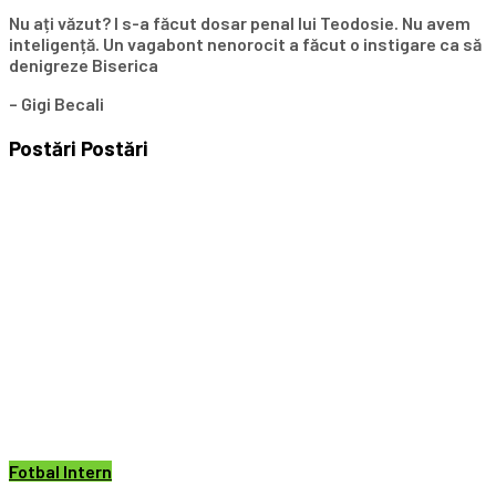
Nu ați văzut? I s-a făcut dosar penal lui Teodosie. Nu avem
inteligență. Un vagabont nenorocit a făcut o instigare ca să
denigreze Biserica
– Gigi Becali
Postări
Postări
Fotbal Intern