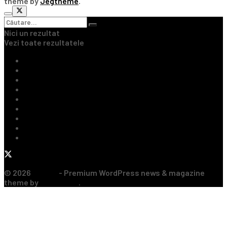
theme by
Jegtheme
.
Nici un rezultat
Vezi toate rezultatele
Ultimile Știri
Fotbal Intern
Fotbal Extern
Tenis
Handbal
Baschet
Rugby
Sporturi de Contact
Formula 1
© 2026
JNews
- Premium WordPress news & magazine
theme by
Jegtheme
.