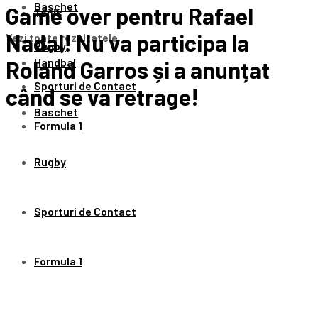
Baschet
Game over pentru Rafael
Tenis
Nadal! Nu va participa la
Vezi toate rezultatele
Rugby
Handbal
Roland Garros și a anunțat
Sporturi de Contact
când se va retrage!
Baschet
Formula 1
Rugby
Sporturi de Contact
Formula 1