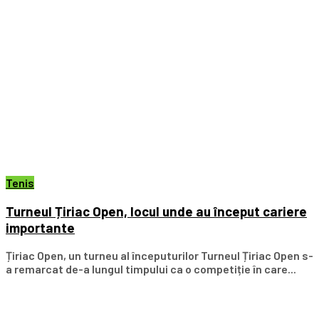
Tenis
Turneul Țiriac Open, locul unde au început cariere
importante
Țiriac Open, un turneu al începuturilor Turneul Țiriac Open s-
a remarcat de-a lungul timpului ca o competiție în care...