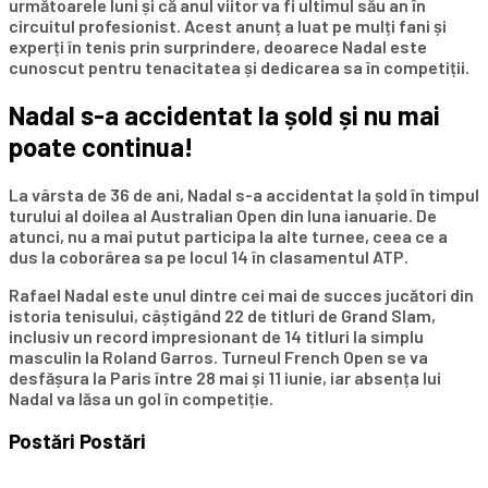
următoarele luni și că anul viitor va fi ultimul său an în
circuitul profesionist. Acest anunț a luat pe mulți fani și
experți în tenis prin surprindere, deoarece Nadal este
cunoscut pentru tenacitatea și dedicarea sa în competiții.
Nadal s-a accidentat la șold și nu mai
poate continua!
La vârsta de 36 de ani, Nadal s-a accidentat la șold în timpul
turului al doilea al Australian Open din luna ianuarie. De
atunci, nu a mai putut participa la alte turnee, ceea ce a
dus la coborârea sa pe locul 14 în clasamentul ATP.
Rafael Nadal este unul dintre cei mai de succes jucători din
istoria tenisului, câștigând 22 de titluri de Grand Slam,
inclusiv un record impresionant de 14 titluri la simplu
masculin la Roland Garros. Turneul French Open se va
desfășura la Paris între 28 mai și 11 iunie, iar absența lui
Nadal va lăsa un gol în competiție.
Postări
Postări