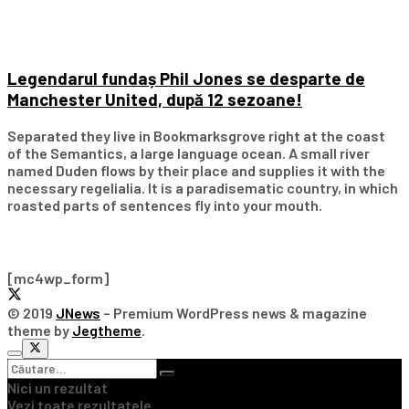
Legendarul fundaș Phil Jones se desparte de
Manchester United, după 12 sezoane!
Separated they live in Bookmarksgrove right at the coast
of the Semantics, a large language ocean. A small river
named Duden flows by their place and supplies it with the
necessary regelialia. It is a paradisematic country, in which
roasted parts of sentences fly into your mouth.
Subscribe Our Newsletter
[mc4wp_form]
© 2019
JNews
– Premium WordPress news & magazine
theme by
Jegtheme
.
Nici un rezultat
Vezi toate rezultatele