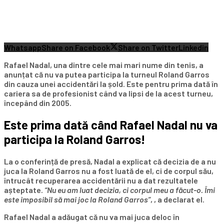
Whatsapp
Share on Facebook
Share on Twitter
Linkedin
Rafael Nadal, una dintre cele mai mari nume din tenis, a
anunțat că nu va putea participa la turneul Roland Garros
din cauza unei accidentări la șold. Este pentru prima dată în
cariera sa de profesionist când va lipsi de la acest turneu,
începând din 2005.
Este prima dată când Rafael Nadal nu va
participa la Roland Garros!
La o conferință de presă, Nadal a explicat că decizia de a nu
juca la Roland Garros nu a fost luată de el, ci de corpul său,
întrucât recuperarea accidentării nu a dat rezultatele
așteptate.
“Nu eu am luat decizia, ci corpul meu a făcut-o. Îmi
este imposibil să mai joc la Roland Garros”
, , a declarat el.
Rafael Nadal a adăugat că nu va mai juca deloc în