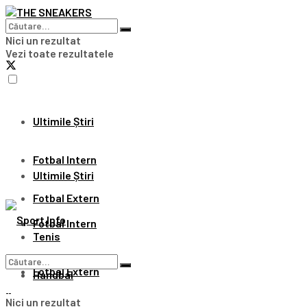
Nici un rezultat
Vezi toate rezultatele
Ultimile Știri
Fotbal Intern
Ultimile Știri
Fotbal Extern
Fotbal Intern
Tenis
Fotbal Extern
Handbal
Nici un rezultat