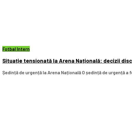
Fotbal Intern
Situație tensionată la Arena Națională: decizii dis
Ședință de urgență la Arena Națională O ședință de urgență a fo