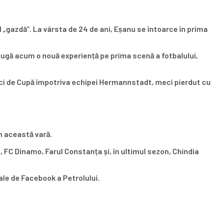
ul „gazdă”. La vârsta de 24 de ani, Eșanu se întoarce în prima
augă acum o nouă experiență pe prima scenă a fotbalului,
meci de Cupă împotriva echipei Hermannstadt, meci pierdut cu
in această vară.
, FC Dinamo, Farul Constanța și, în ultimul sezon, Chindia
ale de Facebook a Petrolului.