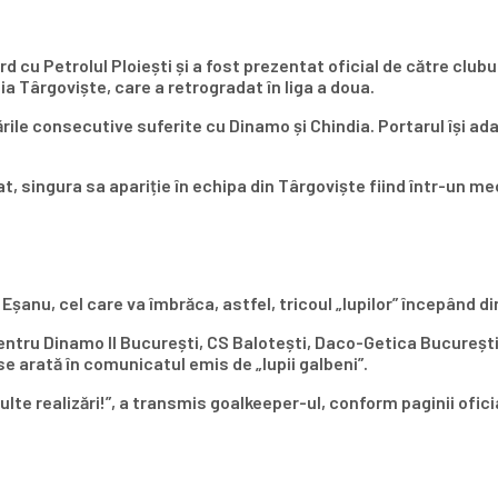
rd cu Petrolul Ploiești și a fost prezentat oficial de către club
ia Târgoviște, care a retrogradat în liga a doua.
ile consecutive suferite cu Dinamo și Chindia. Portarul își ad
at, singura sa apariție în echipa din Târgoviște fiind într-un 
Eșanu, cel care va îmbrăca, astfel, tricoul „lupilor” începând d
 pentru Dinamo II București, CS Balotești, Daco-Getica București
e arată în comunicatul emis de „lupii galbeni”.
te realizări!”, a transmis goalkeeper-ul, conform paginii ofici