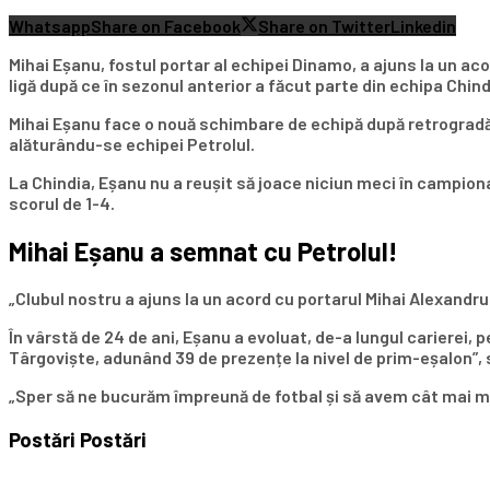
Whatsapp
Share on Facebook
Share on Twitter
Linkedin
Mihai Eșanu, fostul portar al echipei Dinamo, a ajuns la un aco
ligă după ce în sezonul anterior a făcut parte din echipa Chind
Mihai Eșanu face o nouă schimbare de echipă după retrogradăr
alăturându-se echipei Petrolul.
La Chindia, Eșanu nu a reușit să joace niciun meci în campion
scorul de 1-4.
Mihai Eșanu a semnat cu Petrolul!
„Clubul nostru a ajuns la un acord cu portarul Mihai Alexandru 
În vârstă de 24 de ani, Eșanu a evoluat, de-a lungul carierei,
Târgoviște, adunând 39 de prezențe la nivel de prim-eșalon”, s
„Sper să ne bucurăm împreună de fotbal și să avem cât mai mul
Postări
Postări