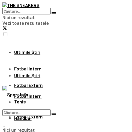
Nici un rezultat
Vezi toate rezultatele
Ultimile Știri
Fotbal Intern
Ultimile Știri
Fotbal Extern
Fotbal Intern
Tenis
Fotbal Extern
Handbal
Nici un rezultat