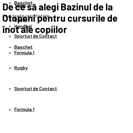
Baschet
De ce să alegi Bazinul de la
Tenis
Otopeni pentru cursurile de
Vezi toate rezultatele
Rugby
Handbal
înot ale copiilor
Sporturi de Contact
Baschet
Formula 1
Rugby
Sporturi de Contact
Formula 1