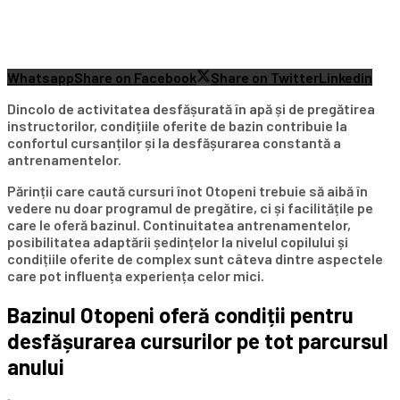
Whatsapp
Share on Facebook
Share on Twitter
Linkedin
Dincolo de activitatea desfășurată în apă și de pregătirea
instructorilor, condițiile oferite de bazin contribuie la
confortul cursanților și la desfășurarea constantă a
antrenamentelor.
Părinții care caută cursuri înot Otopeni trebuie să aibă în
vedere nu doar programul de pregătire, ci și facilitățile pe
care le oferă bazinul. Continuitatea antrenamentelor,
posibilitatea adaptării ședințelor la nivelul copilului și
condițiile oferite de complex sunt câteva dintre aspectele
care pot influența experiența celor mici.
Bazinul Otopeni oferă condiții pentru
desfășurarea cursurilor pe tot parcursul
anului