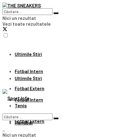
Nici un rezultat
Vezi toate rezultatele
Ultimile Știri
Fotbal Intern
Ultimile Știri
Fotbal Extern
Fotbal Intern
Tenis
Fotbal Extern
Handbal
Nici un rezultat