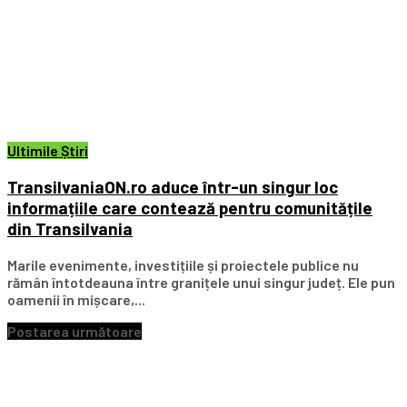
Ultimile Știri
TransilvaniaON.ro aduce într-un singur loc
informațiile care contează pentru comunitățile
din Transilvania
Marile evenimente, investițiile și proiectele publice nu
rămân întotdeauna între granițele unui singur județ. Ele pun
oamenii în mișcare,...
Postarea următoare