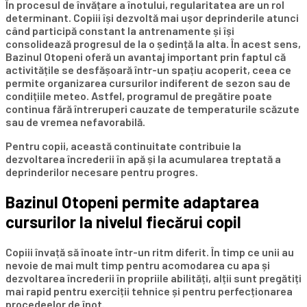
În procesul de învățare a înotului, regularitatea are un rol
determinant. Copiii își dezvoltă mai ușor deprinderile atunci
când participă constant la antrenamente și își
consolidează progresul de la o ședință la alta. În acest sens,
Bazinul Otopeni oferă un avantaj important prin faptul că
activitățile se desfășoară într-un spațiu acoperit, ceea ce
permite organizarea cursurilor indiferent de sezon sau de
condițiile meteo. Astfel, programul de pregătire poate
continua fără întreruperi cauzate de temperaturile scăzute
sau de vremea nefavorabilă.
Pentru copii, această continuitate contribuie la
dezvoltarea încrederii în apă și la acumularea treptată a
deprinderilor necesare pentru progres.
Bazinul Otopeni permite adaptarea
cursurilor la nivelul fiecărui copil
Copiii învață să înoate într-un ritm diferit. În timp ce unii au
nevoie de mai mult timp pentru acomodarea cu apa și
dezvoltarea încrederii în propriile abilități, alții sunt pregătiți
mai rapid pentru exerciții tehnice și pentru perfecționarea
procedeelor de înot.