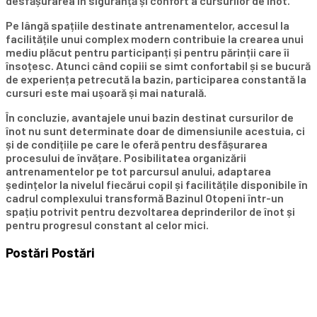
desfășurarea în siguranță și confort a cursurilor de înot.
Pe lângă spațiile destinate antrenamentelor, accesul la
facilitățile unui complex modern contribuie la crearea unui
mediu plăcut pentru participanți și pentru părinții care îi
însoțesc. Atunci când copiii se simt confortabil și se bucură
de experiența petrecută la bazin, participarea constantă la
cursuri este mai ușoară și mai naturală.
În concluzie, avantajele unui bazin destinat cursurilor de
înot nu sunt determinate doar de dimensiunile acestuia, ci
și de condițiile pe care le oferă pentru desfășurarea
procesului de învățare. Posibilitatea organizării
antrenamentelor pe tot parcursul anului, adaptarea
ședințelor la nivelul fiecărui copil și facilitățile disponibile în
cadrul complexului transformă Bazinul Otopeni într-un
spațiu potrivit pentru dezvoltarea deprinderilor de înot și
pentru progresul constant al celor mici.
Postări
Postări