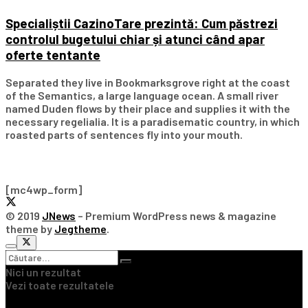
Specialiștii CazinoTare prezintă: Cum păstrezi
controlul bugetului chiar și atunci când apar
oferte tentante
Separated they live in Bookmarksgrove right at the coast
of the Semantics, a large language ocean. A small river
named Duden flows by their place and supplies it with the
necessary regelialia. It is a paradisematic country, in which
roasted parts of sentences fly into your mouth.
Subscribe Our Newsletter
[mc4wp_form]
© 2019
JNews
– Premium WordPress news & magazine
theme by
Jegtheme
.
Nici un rezultat
Vezi toate rezultatele