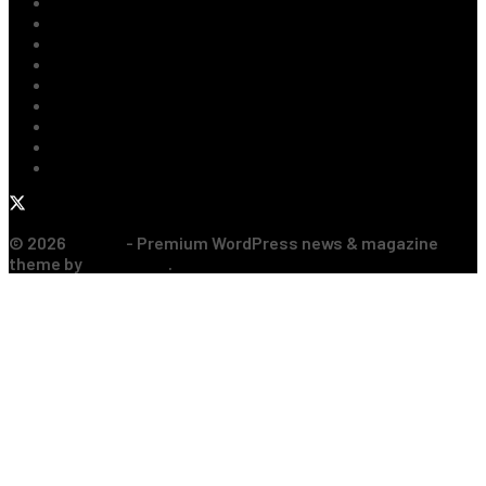
Ultimile Știri
Fotbal Intern
Fotbal Extern
Tenis
Handbal
Baschet
Rugby
Sporturi de Contact
Formula 1
© 2026
JNews
- Premium WordPress news & magazine
theme by
Jegtheme
.