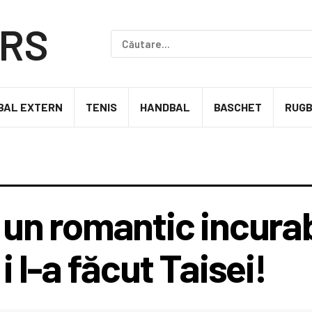
BAL EXTERN
TENIS
HANDBAL
BASCHET
RUG
 un romantic incurab
i l-a făcut Taisei!