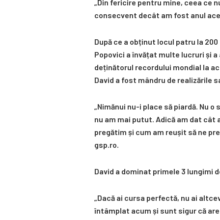
„Din fericire pentru mine, ceea ce n
consecvent decât am fost anul acesta
După ce a obținut locul patru la 200 
Popovici a învățat multe lucruri și 
deținătorul recordului mondial la ac
David a fost mândru de realizările s
„Nimănui nu-i place să piardă. Nu o 
nu am mai putut. Adică am dat cât 
pregătim și cum am reușit să ne preg
gsp.ro.
David a dominat primele 3 lungimi d
„Dacă ai cursa perfectă, nu ai altcev
întâmplat acum și sunt sigur că are 