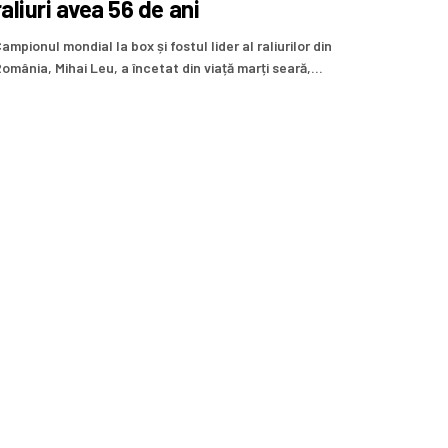
raliuri avea 56 de ani
ampionul mondial la box și fostul lider al raliurilor din
omânia, Mihai Leu, a încetat din viață marți seară,...