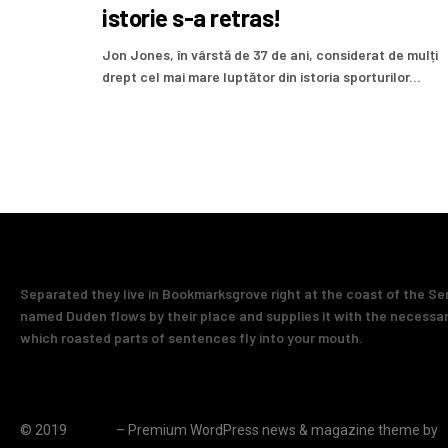
istorie s-a retras!
Jon Jones, în vârstă de 37 de ani, considerat de mulți
drept cel mai mare luptător din istoria sporturilor...
Separated they live in Bookmarksgrove right at the coast of the Se
named Duden flows by their place and supplies it with the necessary 
which roasted parts of sentences fly into your mouth.
© 2019
JNews
– Premium WordPress news & magazine theme by