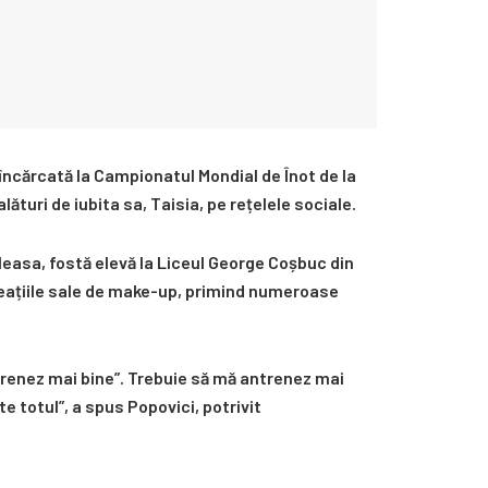
 încărcată la Campionatul Mondial de Înot de la
ături de iubita sa, Taisia, pe rețelele sociale.
uleasa, fostă elevă la Liceul George Coșbuc din
reațiile sale de make-up, primind numeroase
trenez mai bine”. Trebuie să mă antrenez mai
e totul”, a spus Popovici, potrivit