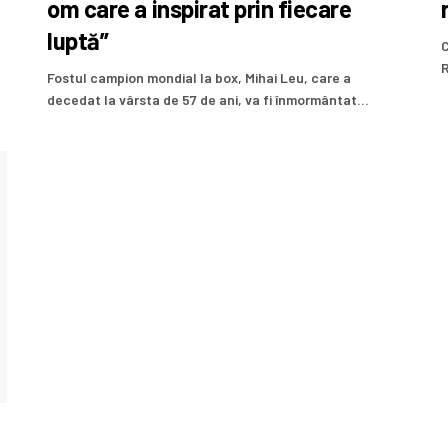
om care a inspirat prin fiecare
luptă”
C
R
Fostul campion mondial la box, Mihai Leu, care a
decedat la vârsta de 57 de ani, va fi înmormântat...