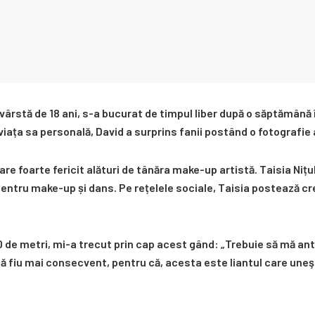
 vârstă de 18 ani, s-a bucurat de timpul liber după o săptămână
iața sa personală, David a surprins fanii postând o fotografie al
are foarte fericit alături de tânăra make-up artistă. Taisia Niț
entru make-up și dans. Pe rețelele sociale, Taisia postează c
0 de metri, mi-a trecut prin cap acest gând: „Trebuie să mă an
să fiu mai consecvent, pentru că, acesta este liantul care uneşt