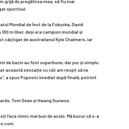
m grijă de pregătirea mea, să fiu mai
gat sportivul.
onatul Mondial de Înot de la Fukuoka, David
a 100 m liber, deși era campion mondial și
st câștigat de australianul Kyle Chalmers, iar
gimi de bazin au fost superbune, dar pur și simplu
at această senzație cu cât am reușit să ne
u”, a spus Popovici imediat după finală, potrivit
ichards, Tom Dean și Hwang Sunwoo.
u poți face nimic mai bun de acolo. Mă bucur că s-a
ics.com.