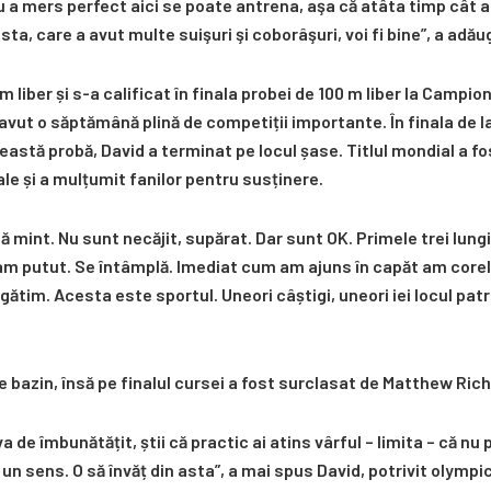
u a mers perfect aici se poate antrena, aşa că atâta timp cât a
, care a avut multe suişuri şi coborâşuri, voi fi bine”, a adău
m liber și s-a calificat în finala probei de 100 m liber la Campi
a avut o săptămână plină de competiții importante. În finala de l
eastă probă, David a terminat pe locul șase. Titlul mondial a fo
ale și a mulțumit fanilor pentru susținere.
să mint. Nu sunt necăjit, supărat. Dar sunt OK. Primele trei lun
am putut. Se întâmplă. Imediat cum am ajuns în capăt am corel
ătim. Acesta este sportul. Uneori câștigi, uneori iei locul patr
e bazin, însă pe finalul cursei a fost surclasat de Matthew R
a de îmbunătățit, știi că practic ai atins vârful – limita – că n
un sens. O să învăț din asta”, a mai spus David, potrivit olymp