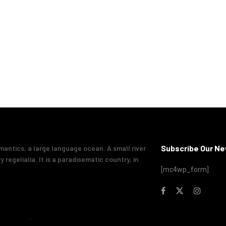
Subscribe Our Ne
mantics, a large language ocean. A small river
regelialia. It is a paradisematic country, in
[mc4wp_form]
Jegtheme
.