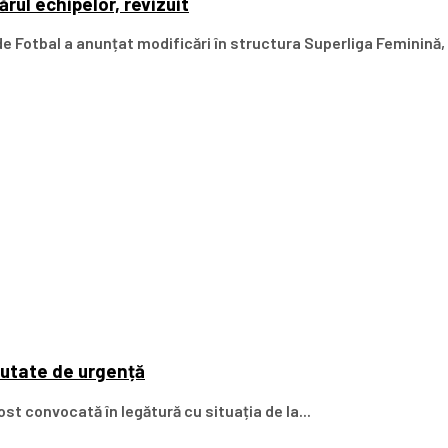
rul echipelor, revizuit
 Fotbal a anunțat modificări în structura Superliga Feminină, 
cutate de urgență
st convocată în legătură cu situația de la...