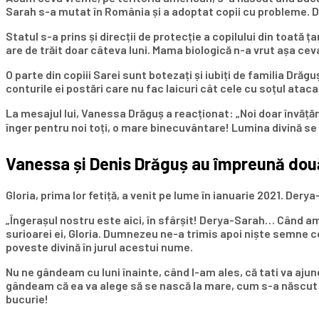
Sarah s-a mutat în România și a adoptat copii cu probleme. Di
Statul s-a prins și direcții de protecție a copilului din toată
are de trăit doar câteva luni. Mama biologică n-a vrut așa ce
O parte din copiii Sarei sunt botezați și iubiți de familia Dr
conturile ei postări care nu fac laicuri cât cele cu soțul ataca
La mesajul lui, Vanessa Drăguș a reacționat: „Noi doar învățăm d
înger pentru noi toți, o mare binecuvântare! Lumina divină se
Vanessa și Denis Drăguș au împreună două
Gloria, prima lor fetiță, a venit pe lume în ianuarie 2021. Dery
„Îngerașul nostru este aici, în sfârșit! Derya-Sarah… Când am
surioarei ei, Gloria. Dumnezeu ne-a trimis apoi niște semne co
poveste divină în jurul acestui nume.
Nu ne gândeam cu luni înainte, când l-am ales, că tati va ajun
gândeam că ea va alege să se nască la mare, cum s-a născut 
bucurie!