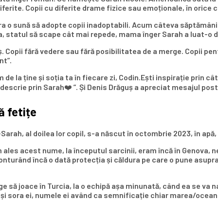
ferite. Copii cu diferite drame fizice sau emoționale, în orice
 țara o sună să adopte copii inadoptabili. Acum câteva săptămâni 
va, statul să scape cât mai repede, mama înger Sarah a luat-o d
ăguș. Copii fără vedere sau fără posibilitatea de a merge. Copii
nt”.
e la ține și soția ta în fiecare zi, Codin.Ești inspirație prin c
 descrie prin Sarah❤️ ”. Și Denis Drăguș a apreciat mesajul pos
 fetițe
a-Sarah, al doilea lor copil, s-a născut în octombrie 2023, în apă
 ales acest nume, la începutul sarcinii, eram încă în Genova, n
nturând încă o dată protecția și căldura pe care o pune asupra fa
ge să joace în Turcia, la o echipă așa minunată, când ea se va 
și sora ei, numele ei având ca semnificație chiar marea/ocea