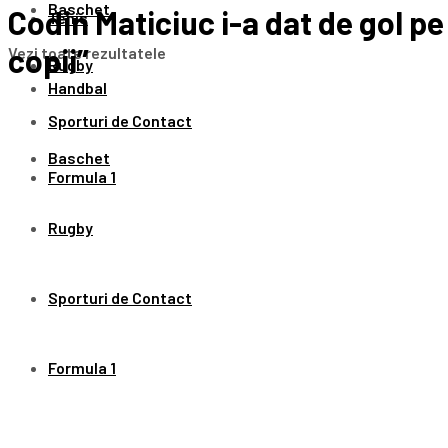
Baschet
Codin Maticiuc i-a dat de gol pe
Tenis
copii”
Vezi toate rezultatele
Rugby
Handbal
Sporturi de Contact
Baschet
Formula 1
Rugby
Sporturi de Contact
Formula 1