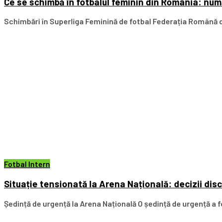
Ce se schimbă în fotbalul feminin din România: numă
Schimbări în Superliga Feminină de fotbal Federația Română de
Fotbal Intern
Situație tensionată la Arena Națională: decizii dis
Ședință de urgență la Arena Națională O ședință de urgență a fo