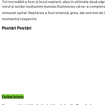
Tot incredibil a fost și locul nașterii, ales în ultimele două 
cerul și astăzi mulțumim bunului Dumnezeu că ne-a completat 
minunat spital. Nașterea a fost intensă, grea, dar extrem de îm
momentul respectiv.
Postări
Postări
Fotbal Intern