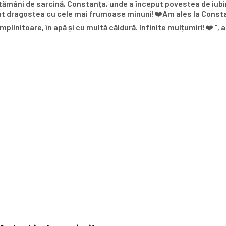
săptămâni de sarcină, Constanța, unde a început povestea de iubi
dragostea cu cele mai frumoase minuni!❤️Am ales la Constanța, 
plinitoare, în apă și cu multă căldură. Infinite mulțumiri!❤️ ”, 