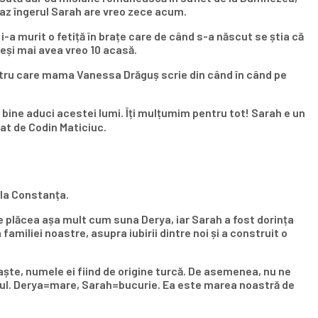
 caz îngerul Sarah are vreo zece acum.
i-a murit o fetiță în brațe care de când s-a născut se știa că
eși mai avea vreo 10 acasă.
 pentru care mama Vanessa Drăguș scrie din când în când pe
ât bine aduci acestei lumi. Îți mulțumim pentru tot! Sarah e un
tat de Codin Maticiuc.
, la Constanța.
e plăcea așa mult cum suna Derya, iar Sarah a fost dorința
miliei noastre, asupra iubirii dintre noi și a construit o
naște, numele ei fiind de origine turcă. De asemenea, nu ne
nul. Derya=mare, Sarah=bucurie. Ea este marea noastră de