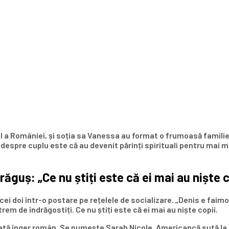
l a României, și soția sa Vanessa au format o frumoasă familie, 
despre cuplu este că au devenit părinți spirituali pentru mai m
ăguș: „Ce nu știți este că ei mai au niște c
 cei doi într-o postare pe rețelele de socializare. „Denis e faim
trem de îndrăgostiți. Ce nu știți este că ei mai au niște copii.
ată înger român. Se numește Sarah Nicole. Americancă sută la