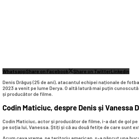
Whatsapp
Share on Facebook
Share on Twitter
Linkedin
Denis Drăguș (25 de ani), atacantul echipei naționale de fotba
2023 a venit pe lume Derya. O altă latură mai puțin cunoscută 
și producător de filme.
Codin Maticiuc, despre Denis și Vanessa Dr
Codin Maticiuc, actor și producător de filme, i-a dat de gol pe
pe soția lui, Vanessa. Știți și că au două fetițe de care sunt ex
Acum ceva vreme, pe teritoriu american, s-a născut una buc