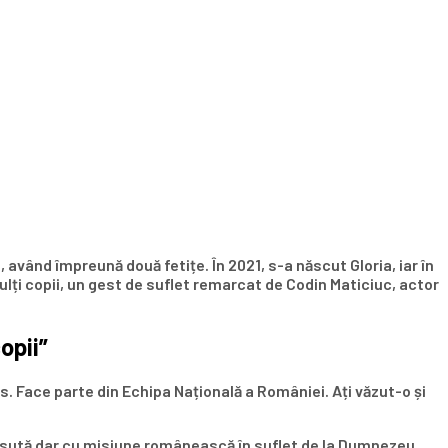
având împreună două fetițe. În 2021, s-a născut Gloria, iar în
ulți copii, un gest de suflet remarcat de Codin Maticiuc, actor
opii”
os. Face parte din Echipa Națională a României. Ați văzut-o și
 sută dar cu misiune românească în suflet de la Dumnezeu,