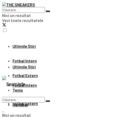
Nici un rezultat
Vezi toate rezultatele
Ultimile Știri
Fotbal Intern
Ultimile Știri
Fotbal Extern
Fotbal Intern
Tenis
Fotbal Extern
Handbal
Nici un rezultat