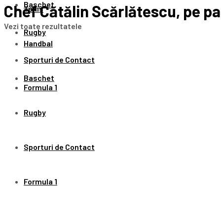
Baschet
Chef Cătălin Scărlătescu, pe patu
Tenis
Vezi toate rezultatele
Rugby
Handbal
Sporturi de Contact
Baschet
Formula 1
Rugby
Sporturi de Contact
Formula 1