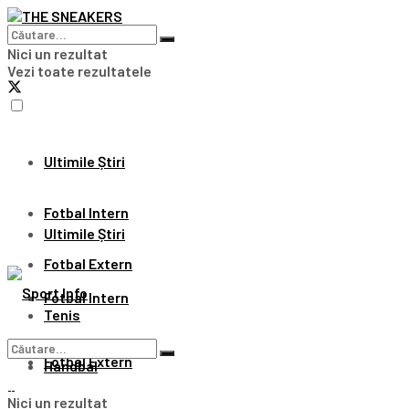
Nici un rezultat
Vezi toate rezultatele
Ultimile Știri
Fotbal Intern
Ultimile Știri
Fotbal Extern
Fotbal Intern
Tenis
Fotbal Extern
Handbal
Nici un rezultat