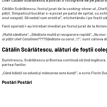
Chef Cătălin Scărlătescu a postat o fotografie de pe patul de s
Cătălin Scărlătescu, fostul jurat de la cooking-show-ul „Chefi l
pățit. Simpaticul bucătar s-a pozat pe patul de spital, cu ochi
avut oaspeți. Să vedeți cum arată ei”,
etichetându-i pe foștii să
Fanii speriați l-au întrebat imediat pe fostul jurat de la Ante
„Multă sănătate”, „Sănătate multă și recuperare rapidă”, „Nu mor ca
ai pățit chef Catalinnn????Sănătate cu carul..!!!”,
sunt câteva di
Cătălin Scărlătescu, alături de foștii cole
Dumitrescu, Scărlătescu și Bontea continuă să țină legătura. 
partea fanilor.
„Când băieții se adună şi mâncarea este bună!”
, a scris Florin D
Postări
Postări