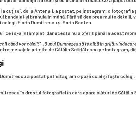
pital, bandajat la ochi și cu branula în mână. Ce a pățit fostul 
a cuțite”, de la Antena 1, a postat, pe Instagram, o fotografie pr
ul bandajat și branula în mână. Fără să dea prea multe detalii, 
i colegi, Florin Dumitrescu și Sorin Bontea.
na 1 ce i s-a întâmplat, dar acesta nu a oferit până la acest mo
ii când vor câinii!”, „Bunul Dumnezeu să te aibă în grijă, vindecare
ntre mesajele primite de Cătălin Scărlătescu pe Instagram, din 
gi
Dumitrescu a postat pe Instagram o poză cu el și foștii colegi,
umitrescu în dreptul fotografiei în care apare alături de Cătălin