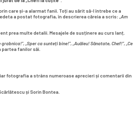
jurat de la „Chefi la cuțite”.
in care și-a alarmat fanii. Toți au sărit să-l întrebe ce a
vedeta a postat fotografia, în descrierea căreia a scris:
„Am
ment prea multe detalii. Mesajele de susținere au curs lanț.
 grabnica!”, „Sper ca sunteți bine!”,
„Auăleu! Sănatate, Chef!”, „Ce
partea fanilor săi.
 iar fotografia a strâns numeroase aprecieri și comentarii din
 Scărlătescu și Sorin Bontea.