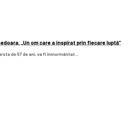
edoara. „Un om care a inspirat prin fiecare luptă”
rsta de 57 de ani, va fi înmormântat...