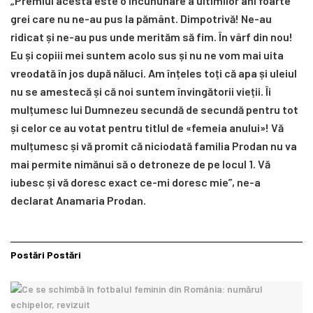
„Premiul acesta este o încununare a ultimilor ani foarte
grei care nu ne-au pus la pământ. Dimpotrivă! Ne-au
ridicat și ne-au pus unde merităm să fim. În vârf din nou!
Eu și copiii mei suntem acolo sus și nu ne vom mai uita
vreodată în jos după năluci. Am înțeles toți că apa și uleiul
nu se amestecă și că noi suntem învingătorii vieții. Îi
mulțumesc lui Dumnezeu secundă de secundă pentru tot
și celor ce au votat pentru titlul de «femeia anului»! Vă
mulțumesc și vă promit că niciodată familia Prodan nu va
mai permite nimănui să o detroneze de pe locul 1. Vă
iubesc și vă doresc exact ce-mi doresc mie”, ne-a
declarat Anamaria Prodan.
Postări
Postări