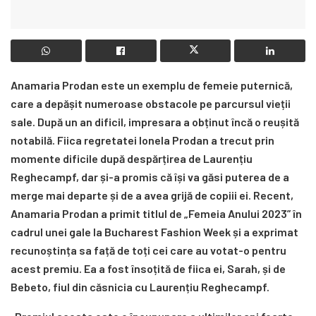
Anamaria Prodan este un exemplu de femeie puternică,
care a depășit numeroase obstacole pe parcursul vieții
sale. După un an dificil, impresara a obținut încă o reușită
notabilă. Fiica regretatei Ionela Prodan a trecut prin
momente dificile după despărțirea de Laurențiu
Reghecampf, dar și-a promis că își va găsi puterea de a
merge mai departe și de a avea grijă de copiii ei. Recent,
Anamaria Prodan a primit titlul de „Femeia Anului 2023” în
cadrul unei gale la Bucharest Fashion Week și a exprimat
recunoștința sa față de toți cei care au votat-o pentru
acest premiu. Ea a fost însoțită de fiica ei, Sarah, și de
Bebeto, fiul din căsnicia cu Laurențiu Reghecampf.