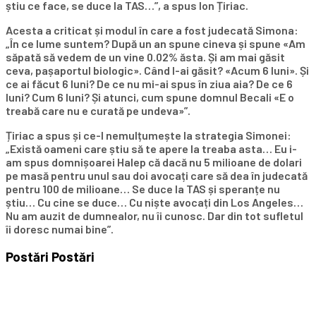
știu ce face, se duce la TAS…”, a spus Ion Țiriac.
Acesta a criticat și modul în care a fost judecată Simona:
„În ce lume suntem? După un an spune cineva și spune «Am
săpată să vedem de un vine 0.02% ăsta. Și am mai găsit
ceva, pașaportul biologic». Când l-ai găsit? «Acum 6 luni». Și
ce ai făcut 6 luni? De ce nu mi-ai spus în ziua aia? De ce 6
luni? Cum 6 luni? Și atunci, cum spune domnul Becali «E o
treabă care nu e curată pe undeva»”.
Țiriac a spus și ce-l nemulțumește la strategia Simonei:
„Există oameni care știu să te apere la treaba asta… Eu i-
am spus domnișoarei Halep că dacă nu 5 milioane de dolari
pe masă pentru unul sau doi avocați care să dea în judecată
pentru 100 de milioane… Se duce la TAS și speranțe nu
știu… Cu cine se duce… Cu niște avocați din Los Angeles…
Nu am auzit de dumnealor, nu îi cunosc. Dar din tot sufletul
îi doresc numai bine”.
Postări
Postări