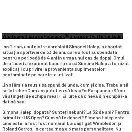
Whatsapp
Share on Facebook
Share on Twitter
Linkedin
Ion Țiriac, unul dintre apropiații Simonei Halep, a abordat
situația sportivei de 33 de ani, care a fost suspendată
pentru o perioadă de 4 ani în urma unui caz de dopaj. Omul
de afaceri a exprimat bucuria sa că Simona Halep a furnizat
explicații cu privire la proveniența suplimentelor
contaminate pe care le-a utilizat.
„În sfârșit a reușit să spună de unde, cum și cine. Trebuia să
se întrebe «Cum am putut eu să beau?». Ea spunea «Să nu
vă atingeți de echipa mea!». Ei, uite că cineva din echipă i-a
dat să bea.
Simona Halep, dopată? Sunteți nebuni? La 32 de ani? Pentru
primul tur US Open? Cum să te dopezi? Simona Halep este
cine este, a fost fost numărul 1, a câștigat Wimbledon și
Roland Garros. În cartea mea e o mare personalitate. Nu