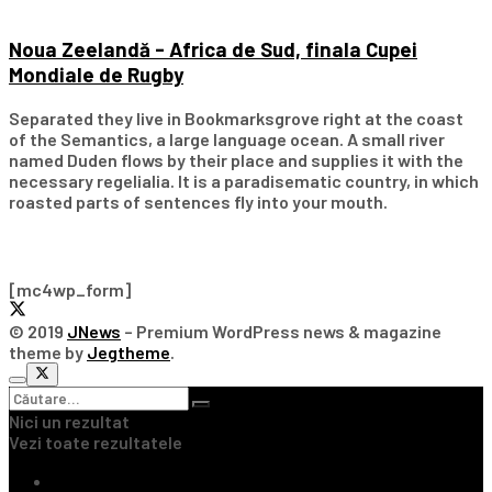
Noua Zeelandă - Africa de Sud, finala Cupei
Mondiale de Rugby
Separated they live in Bookmarksgrove right at the coast
of the Semantics, a large language ocean. A small river
named Duden flows by their place and supplies it with the
necessary regelialia. It is a paradisematic country, in which
roasted parts of sentences fly into your mouth.
Subscribe Our Newsletter
[mc4wp_form]
© 2019
JNews
– Premium WordPress news & magazine
theme by
Jegtheme
.
Nici un rezultat
Vezi toate rezultatele
Ultimile Știri