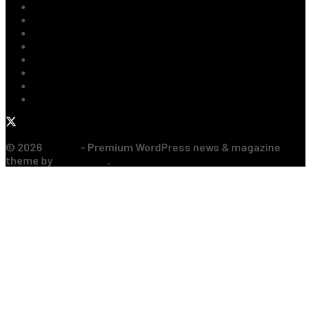
Fotbal Intern
Fotbal Extern
Tenis
Handbal
Baschet
Rugby
Sporturi de Contact
Formula 1
© 2026
JNews
- Premium WordPress news & magazine
theme by
Jegtheme
.