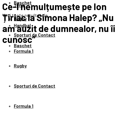
Baschet
Ce-l nemulțumește pe Ion
Tenis
Țiriac la Simona Halep? „Nu
Vezi toate rezultatele
Rugby
Handbal
am auzit de dumnealor, nu îi
Sporturi de Contact
cunosc”
Baschet
Formula 1
Rugby
Sporturi de Contact
Formula 1