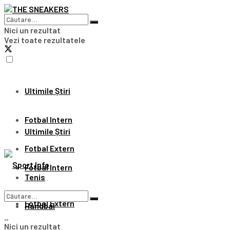
Nici un rezultat
Vezi toate rezultatele
Ultimile Știri
Fotbal Intern
Ultimile Știri
Fotbal Extern
Fotbal Intern
Tenis
Fotbal Extern
Handbal
Nici un rezultat