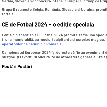
Serbia, Slovenia vor concura intens în
Grupa C
, în timp ce
Gru
Grupa E
reunește Belgia, România, Slovacia și Ucraina, promițâ
forțele.
CE de Fotbal 2024 – o ediție specială
Ediția din acest an a CE Fotbal 2024 promite să fie una speci
fi una memorabilă, cu meciuri palpitante și surprize magice. I
operatorilor de pariuri din România.
Campionatul European 2024 își dorește să fie un eveniment de 
susține-ți favoriții și bucură-te de atmosfera generală. Trăie
Postări
Postări