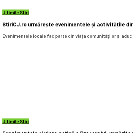
Ultimile Știri
StiriCJ.ro urmărește evenimentele și activitățile din
Evenimentele locale fac parte din viața comunităților și aduc pu
Ultimile Știri