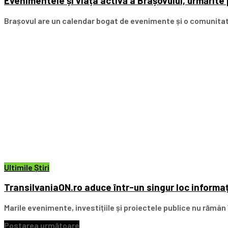
Evenimentele și viața activă a Brașovului, urmărite
Brașovul are un calendar bogat de evenimente și o comunitate
Ultimile Știri
TransilvaniaON.ro aduce într-un singur loc informaț
Marile evenimente, investițiile și proiectele publice nu rămân 
Postarea următoare