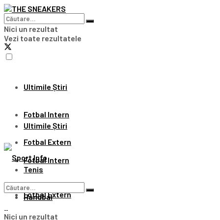
Nici un rezultat
Vezi toate rezultatele
Ultimile Știri
Fotbal Intern
Ultimile Știri
Fotbal Extern
Fotbal Intern
Tenis
Fotbal Extern
Handbal
Nici un rezultat