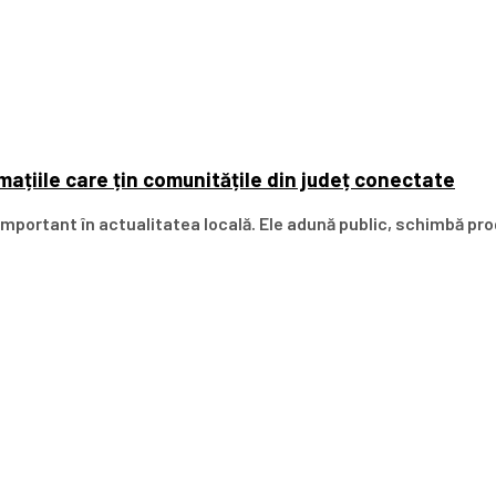
ațiile care țin comunitățile din județ conectate
mportant în actualitatea locală. Ele adună public, schimbă pro