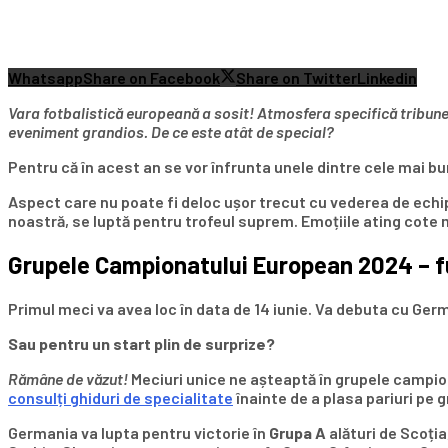
Whatsapp
Share on Facebook
Share on Twitter
Linkedin
Vara fotbalistică europeană a sosit! Atmosfera specifică tribunelo
eveniment grandios. De ce este atât de special?
Pentru că în acest an se vor înfrunta unele dintre cele mai bu
Aspect care nu poate fi deloc ușor trecut cu vederea de echip
noastră, se luptă pentru trofeul suprem. Emoțiile ating cote m
Grupele Campionatului European 2024 – fu
Primul meci va avea loc în data de 14 iunie. Va debuta cu Ge
Sau pentru un start plin de surprize?
Rămâne de văzut!
Meciuri unice ne așteaptă în grupele campion
consulți ghiduri de specialitate
înainte de a plasa pariuri pe
Germania va lupta pentru victorie în
Grupa A
alături de Scoția,