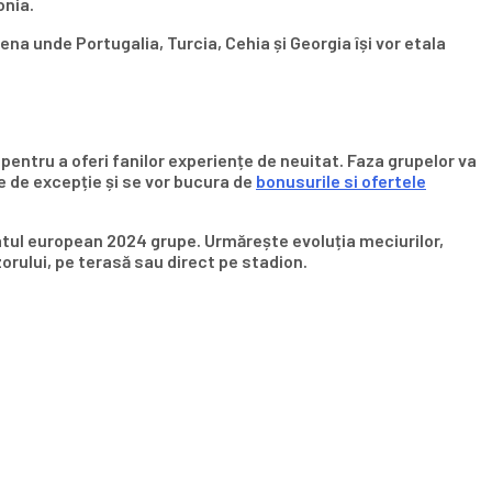
onia.
na unde Portugalia, Turcia, Cehia și Georgia își vor etala
pentru a oferi fanilor experiențe de neuitat. Faza grupelor va
e de excepție și se vor bucura de
bonusurile si ofertele
natul european 2024 grupe. Urmărește evoluția meciurilor,
zorului, pe terasă sau direct pe stadion.