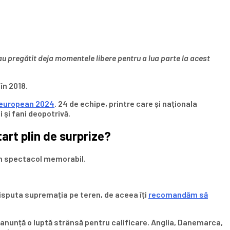
-au pregătit deja momentele libere pentru a lua parte la acest
în 2018.
 european 2024
. 24 de echipe, printre care și naționala
 și fani deopotrivă.
rt plin de surprize?
un spectacol memorabil.
isputa supremația pe teren, de aceea îți
recomandăm să
ia, anunță o luptă strânsă pentru calificare. Anglia, Danemarca,