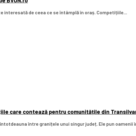
 pe BVON.ro
 interesată de ceea ce se întâmplă în oraș. Competițiile...
iile care contează pentru comunitățile din Transilva
întotdeauna între granițele unui singur județ. Ele pun oamenii î