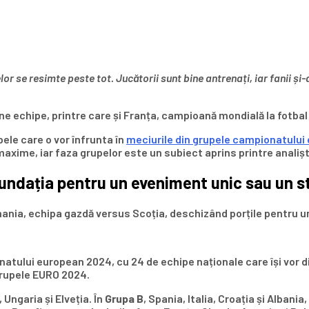
r se resimte peste tot. Jucătorii sunt bine antrenați, iar fanii și
ne echipe, printre care și Franța, campioană mondială la fotbal 
ele care o vor înfrunta în
meciurile din grupele campionatului
axime, iar faza grupelor este un subiect aprins printre analiști
ndația pentru un eveniment unic sau un sta
rmania, echipa gazdă versus Scoția, deschizând porțile pentru 
atului european 2024, cu 24 de echipe naționale care își vor d
 grupele EURO 2024.
 Ungaria și Elveția. În
Grupa B
, Spania, Italia, Croația și Alban