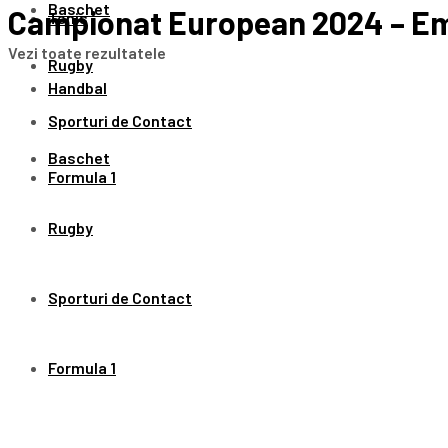
Baschet
Campionat European 2024 – Emo
Tenis
Vezi toate rezultatele
Rugby
Handbal
Sporturi de Contact
Baschet
Formula 1
Rugby
Sporturi de Contact
Formula 1