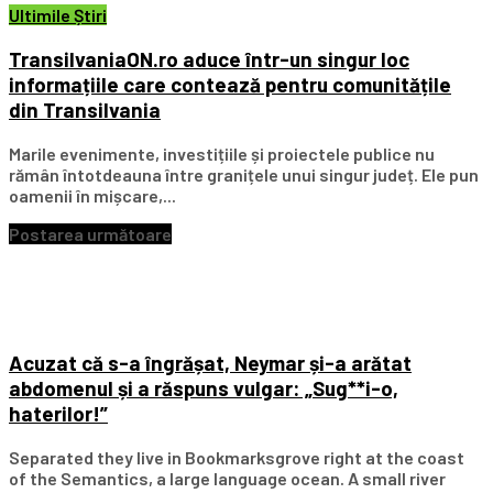
Ultimile Știri
TransilvaniaON.ro aduce într-un singur loc
informațiile care contează pentru comunitățile
din Transilvania
Marile evenimente, investițiile și proiectele publice nu
rămân întotdeauna între granițele unui singur județ. Ele pun
oamenii în mișcare,...
Postarea următoare
Acuzat că s-a îngrășat, Neymar și-a arătat
abdomenul și a răspuns vulgar: „Sug**i-o,
haterilor!”
Separated they live in Bookmarksgrove right at the coast
of the Semantics, a large language ocean. A small river