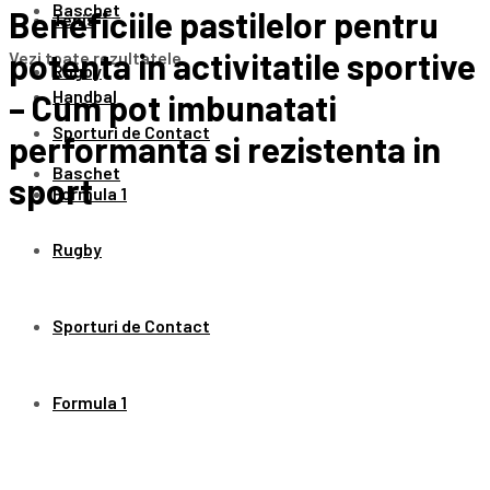
Baschet
Beneficiile pastilelor pentru
Tenis
potenta in activitatile sportive
Vezi toate rezultatele
Rugby
Handbal
– Cum pot imbunatati
Sporturi de Contact
performanta si rezistenta in
Baschet
sport
Formula 1
Rugby
Sporturi de Contact
Formula 1