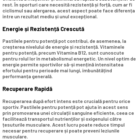
rest. În sporturi care necesită rezistență și forță, cum ar fi
ciclismul sau alergarea, acest aspect poate face diferența
între un rezultat mediu și unul excepțional.
Energie și Rezistență Crescută
Pastilele pentru potență pot contribui, de asemenea, la
creșterea nivelului de energie și rezistență. Vitaminele
pentru potență, precum Vitamina B12, sunt cunoscute
pentru rolul lor în metabolismul energetic. Un nivel optim de
energie permite sportivilor să-și mențină intensitatea
efortului pentru perioade mai lungi, îmbunătățind
performanța generală.
Recuperare Rapidă
Recuperarea după efort intens este crucială pentru orice
sportiv. Pastilele pentru potență pot ajuta în acest sens
prin promovarea unei circulații sanguine eficiente, ceea ce
facilitează transportul nutrienților și oxigenului către
țesuturile musculare. Acest lucru poate reduce timpul
necesar pentru recuperare și poate preveni leziunile
musculare.