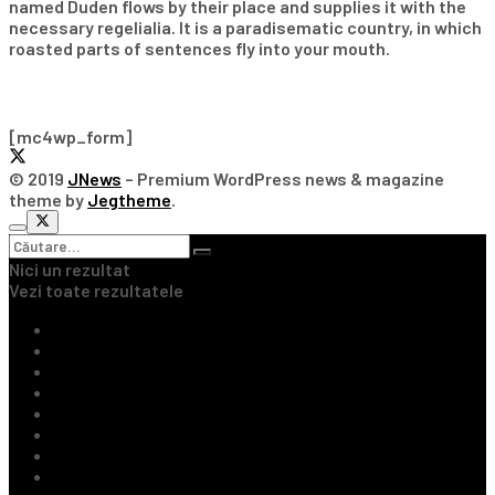
named Duden flows by their place and supplies it with the
necessary regelialia. It is a paradisematic country, in which
roasted parts of sentences fly into your mouth.
Subscribe Our Newsletter
[mc4wp_form]
© 2019
JNews
– Premium WordPress news & magazine
theme by
Jegtheme
.
Nici un rezultat
Vezi toate rezultatele
Ultimile Știri
Fotbal Intern
Fotbal Extern
Tenis
Handbal
Baschet
Rugby
Sporturi de Contact