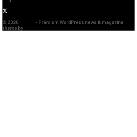
Formula 1
© 2026
JNews
- Premium WordPress news & magazine
theme by
Jegtheme
.