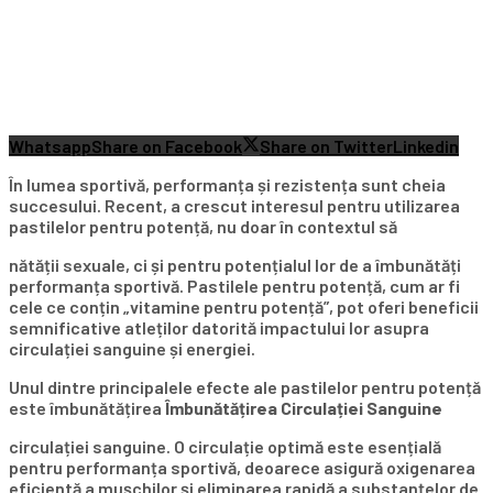
Whatsapp
Share on Facebook
Share on Twitter
Linkedin
În lumea sportivă, performanța și rezistența sunt cheia
succesului. Recent, a crescut interesul pentru utilizarea
pastilelor pentru potență, nu doar în contextul să
nătății sexuale, ci și pentru potențialul lor de a îmbunătăți
performanța sportivă. Pastilele pentru potență, cum ar fi
cele ce conțin „vitamine pentru potență”, pot oferi beneficii
semnificative atleților datorită impactului lor asupra
circulației sanguine și energiei.
Unul dintre principalele efecte ale pastilelor pentru potență
este îmbunătățirea
Îmbunătățirea Circulației Sanguine
circulației sanguine. O circulație optimă este esențială
pentru performanța sportivă, deoarece asigură oxigenarea
eficientă a mușchilor și eliminarea rapidă a substanțelor de