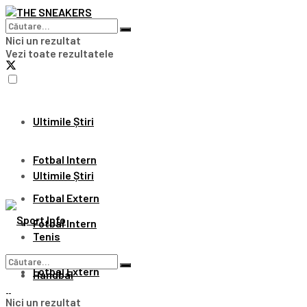
Nici un rezultat
Vezi toate rezultatele
Ultimile Știri
Fotbal Intern
Ultimile Știri
Fotbal Extern
Fotbal Intern
Tenis
Fotbal Extern
Handbal
Nici un rezultat