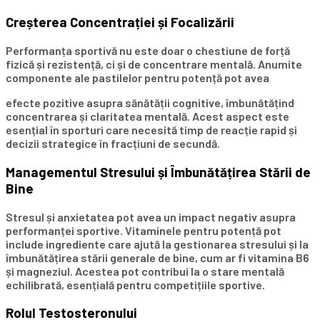
Creșterea Concentrației și Focalizării
Performanța sportivă nu este doar o chestiune de forță
fizică și rezistență, ci și de concentrare mentală. Anumite
componente ale pastilelor pentru potență pot avea
efecte pozitive asupra sănătății cognitive, îmbunătățind
concentrarea și claritatea mentală. Acest aspect este
esențial în sporturi care necesită timp de reacție rapid și
decizii strategice în fracțiuni de secundă.
Managementul Stresului și Îmbunătățirea Stării de
Bine
Stresul și anxietatea pot avea un impact negativ asupra
performanței sportive. Vitaminele pentru potență pot
include ingrediente care ajută la gestionarea stresului și la
îmbunătățirea stării generale de bine, cum ar fi vitamina B6
și magneziul. Acestea pot contribui la o stare mentală
echilibrată, esențială pentru competițiile sportive.
Rolul Testosteronului