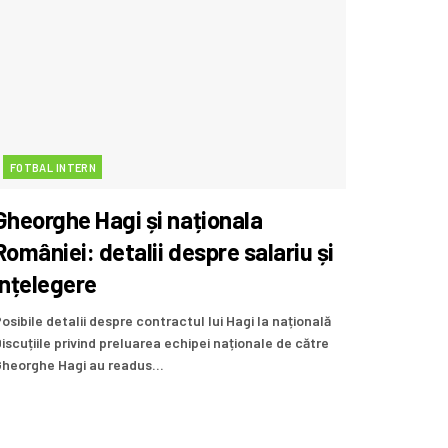
FOTBAL INTERN
Gheorghe Hagi și naționala
României: detalii despre salariu și
înțelegere
osibile detalii despre contractul lui Hagi la națională
iscuțiile privind preluarea echipei naționale de către
heorghe Hagi au readus...