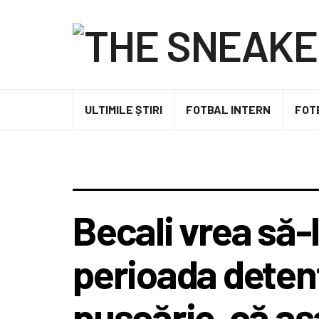
ULTIMILE ȘTIRI
FOTBAL INTERN
FOT
Becali vrea să-
perioada detenț
pușcărie, că aș