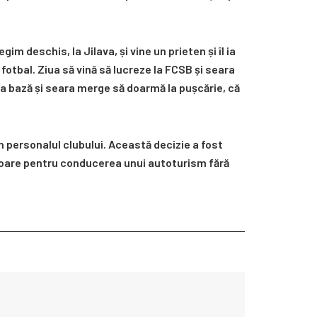
gim deschis, la Jilava, și vine un prieten și îl ia
 fotbal. Ziua să vină să lucreze la FCSB și seara
ou la bază și seara merge să doarmă la pușcărie, că
 personalul clubului. Această decizie a fost
chisoare pentru conducerea unui autoturism fără