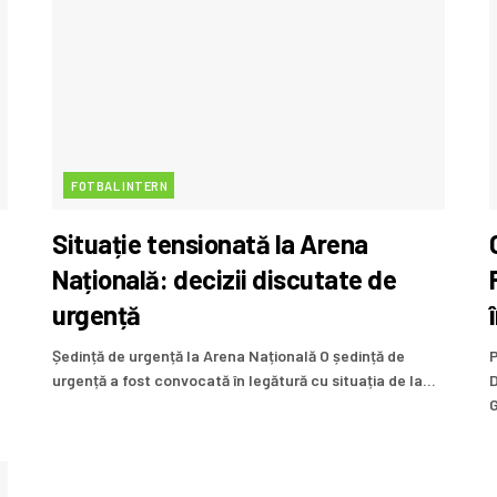
FOTBAL INTERN
Situație tensionată la Arena
Națională: decizii discutate de
urgență
Ședință de urgență la Arena Națională O ședință de
P
urgență a fost convocată în legătură cu situația de la...
D
G