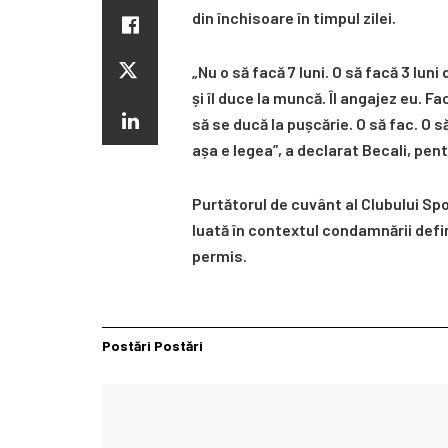
din închisoare în timpul zilei.
„Nu o să facă 7 luni. O să facă 3 luni
și îl duce la muncă. Îl angajez eu. F
să se ducă la pușcărie. O să fac. O să
așa e legea”, a declarat Becali, pent
Purtătorul de cuvânt al Clubului Sp
luată în contextul condamnării defin
permis.
Postări
Postări