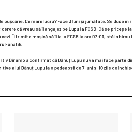
 de pușcărie. Ce mare lucru? Face 3 luni și jumătate. Se duce în re
ac cerere că vreau să îl angajez pe Lupu la FCSB. Că se pricepe la
 vezi. Îi trimit o mașină să îl ia la FCSB la ora 07:00, stă la bir
ru Fanatik.
ortiv Dinamo a confirmat că Dănuț Lupu nu va mai face parte din
itive a lui Dănuț Lupu la o pedeapsă de 7 luni și 10 zile de în