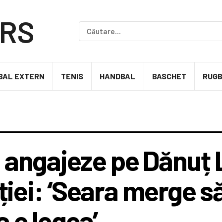
BAL EXTERN
TENIS
HANDBAL
BASCHET
RUG
l angajeze pe Dănuț
iei: ‘Seara merge s
a e legea’