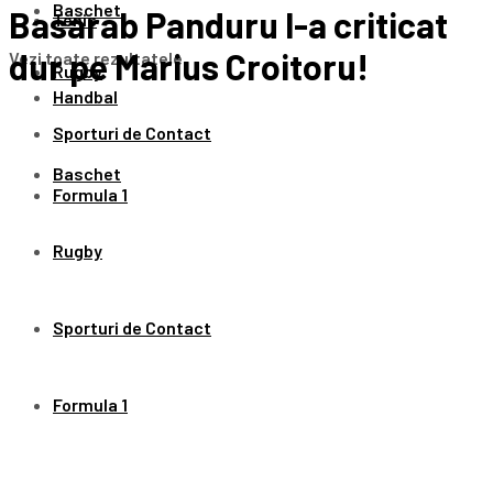
Baschet
Basarab Panduru l-a criticat
Tenis
dur pe Marius Croitoru!
Vezi toate rezultatele
Rugby
Handbal
Sporturi de Contact
Baschet
Formula 1
Rugby
Sporturi de Contact
Formula 1