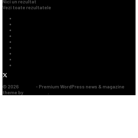
Nici un rezultat
Vezi toate rezultatele
Ultimile Știri
Fotbal Intern
Fotbal Extern
Tenis
Handbal
Baschet
Rugby
Sporturi de Contact
Formula 1
© 2026
JNews
- Premium WordPress news & magazine
theme by
Jegtheme
.