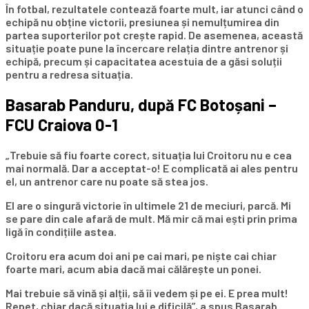
În fotbal, rezultatele contează foarte mult, iar atunci când o
echipă nu obține victorii, presiunea și nemulțumirea din
partea suporterilor pot crește rapid. De asemenea, această
situație poate pune la încercare relația dintre antrenor și
echipă, precum și capacitatea acestuia de a găsi soluții
pentru a redresa situația.
Basarab Panduru, după FC Botoșani –
FCU Craiova 0-1
„Trebuie să fiu foarte corect, situația lui Croitoru nu e cea
mai normală. Dar a acceptat-o! E complicată ai ales pentru
el, un antrenor care nu poate să stea jos.
El are o singură victorie în ultimele 21 de meciuri, parcă. Mi
se pare din cale afară de mult. Mă mir că mai ești prin prima
ligă în condițiile astea.
Croitoru era acum doi ani pe cai mari, pe niște cai chiar
foarte mari, acum abia dacă mai călărește un ponei.
Mai trebuie să vină și alții, să îi vedem și pe ei. E prea mult!
Repet, chiar dacă situația lui e dificilă”, a spus Basarab