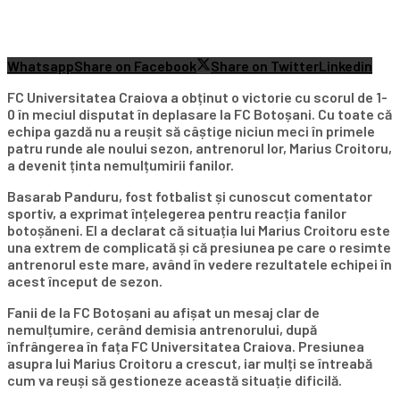
Whatsapp
Share on Facebook
Share on Twitter
Linkedin
FC Universitatea Craiova a obținut o victorie cu scorul de 1-
0 în meciul disputat în deplasare la FC Botoșani. Cu toate că
echipa gazdă nu a reușit să câștige niciun meci în primele
patru runde ale noului sezon, antrenorul lor, Marius Croitoru,
a devenit ținta nemulțumirii fanilor.
Basarab Panduru, fost fotbalist și cunoscut comentator
sportiv, a exprimat înțelegerea pentru reacția fanilor
botoșăneni. El a declarat că situația lui Marius Croitoru este
una extrem de complicată și că presiunea pe care o resimte
antrenorul este mare, având în vedere rezultatele echipei în
acest început de sezon.
Fanii de la FC Botoșani au afișat un mesaj clar de
nemulțumire, cerând demisia antrenorului, după
înfrângerea în fața FC Universitatea Craiova. Presiunea
asupra lui Marius Croitoru a crescut, iar mulți se întreabă
cum va reuși să gestioneze această situație dificilă.