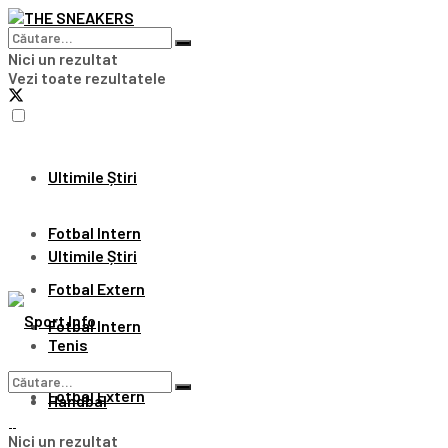
Nici un rezultat
Vezi toate rezultatele
Ultimile Știri
Fotbal Intern
Ultimile Știri
Fotbal Extern
Fotbal Intern
Tenis
Fotbal Extern
Handbal
Nici un rezultat