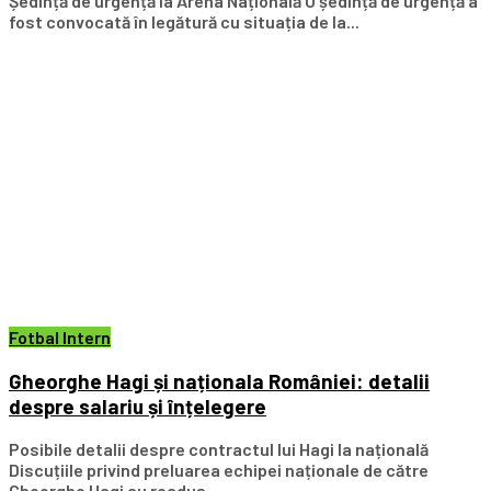
Ședință de urgență la Arena Națională O ședință de urgență a
fost convocată în legătură cu situația de la...
Fotbal Intern
Gheorghe Hagi și naționala României: detalii
despre salariu și înțelegere
Posibile detalii despre contractul lui Hagi la națională
Discuțiile privind preluarea echipei naționale de către
Gheorghe Hagi au readus...