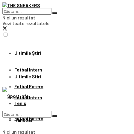
Nici un rezultat
Vezi toate rezultatele
Ultimile Știri
Fotbal Intern
Ultimile Știri
Fotbal Extern
Fotbal Intern
Tenis
Fotbal Extern
Handbal
Nici un rezultat