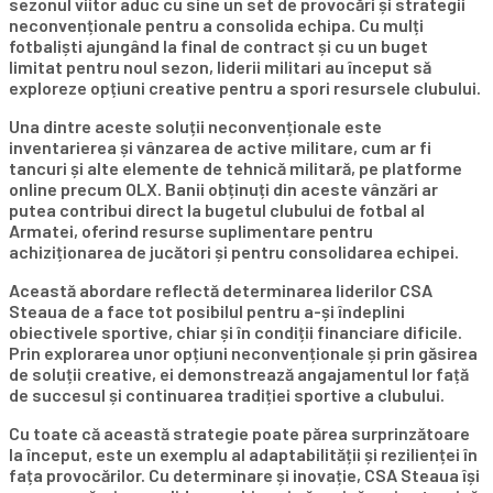
sezonul viitor aduc cu sine un set de provocări și strategii
neconvenționale pentru a consolida echipa. Cu mulți
fotbaliști ajungând la final de contract și cu un buget
limitat pentru noul sezon, liderii militari au început să
exploreze opțiuni creative pentru a spori resursele clubului.
Una dintre aceste soluții neconvenționale este
inventarierea și vânzarea de active militare, cum ar fi
tancuri și alte elemente de tehnică militară, pe platforme
online precum OLX. Banii obținuți din aceste vânzări ar
putea contribui direct la bugetul clubului de fotbal al
Armatei, oferind resurse suplimentare pentru
achiziționarea de jucători și pentru consolidarea echipei.
Această abordare reflectă determinarea liderilor CSA
Steaua de a face tot posibilul pentru a-și îndeplini
obiectivele sportive, chiar și în condiții financiare dificile.
Prin explorarea unor opțiuni neconvenționale și prin găsirea
de soluții creative, ei demonstrează angajamentul lor față
de succesul și continuarea tradiției sportive a clubului.
Cu toate că această strategie poate părea surprinzătoare
la început, este un exemplu al adaptabilității și rezilienței în
fața provocărilor. Cu determinare și inovație, CSA Steaua își