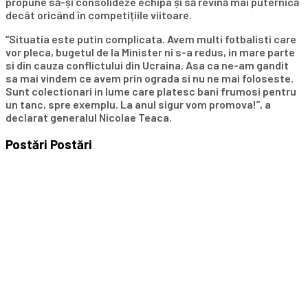
propune să-și consolideze echipa și să revină mai puternică
decât oricând în competițiile viitoare.
“Situatia este putin complicata. Avem multi fotbalisti care
vor pleca, bugetul de la Minister ni s-a redus, in mare parte
si din cauza conflictului din Ucraina. Asa ca ne-am gandit
sa mai vindem ce avem prin ograda si nu ne mai foloseste.
Sunt colectionari in lume care platesc bani frumosi pentru
un tanc, spre exemplu. La anul sigur vom promova!”, a
declarat generalul Nicolae Teaca.
Postări
Postări