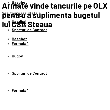
Baschet
Armate vinde tancurile pe OLX
Tenis
pentru a suplimenta bugetul
Vezi toate rezultatele
Rugby
Handbal
lui CSA Steaua
Sporturi de Contact
Baschet
Formula 1
Rugby
Sporturi de Contact
Formula 1