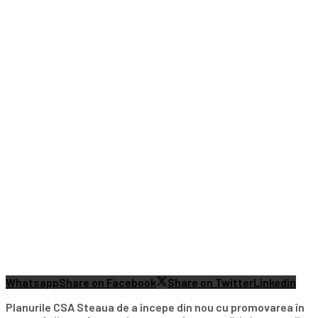
Whatsapp
Share on Facebook
Share on Twitter
Linkedin
Planurile CSA Steaua de a începe din nou cu promovarea în