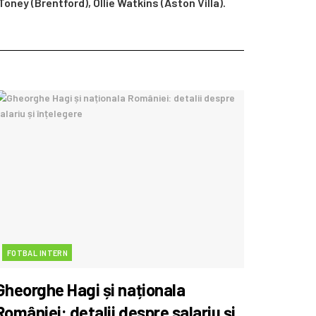
ney (Brentford), Ollie Watkins (Aston Villa).
FOTBAL INTERN
Gheorghe Hagi și naționala
României: detalii despre salariu și