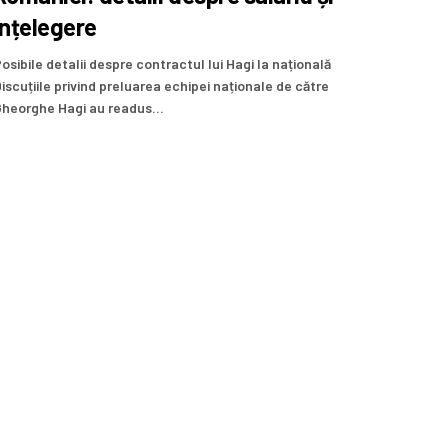
înțelegere
osibile detalii despre contractul lui Hagi la națională
iscuțiile privind preluarea echipei naționale de către
heorghe Hagi au readus...