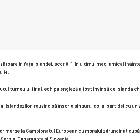
nzătoare în fața Islandei, scor 0-1, în ultimul meci amical îna
ulie.
tul turneului final, echipa engleză a fost învinsă de Islanda c
islandezilor, reușind să înscrie singurul gol al partidei cu un ș
 vor merge la Campionatul European cu moralul zdruncinat după
e Serbia, Danemarca și Slovenia.