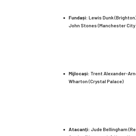
Fundași
: Lewis Dunk (Brighton)
John Stones (Manchester City),
Mijlocași
: Trent Alexander-Arn
Wharton (Crystal Palace)
Atacanți
: Jude Bellingham (Re