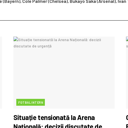
(Bayern), Cole Palmer (Chelsea), Bukayo Saka (Arsenal), Ivan To
FOTBAL INTERN
Situație tensionată la Arena
Națională: decizii discutate de