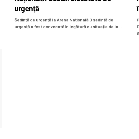
urgență
Ședință de urgență la Arena Națională O ședință de
P
urgență a fost convocată în legătură cu situația de la...
D
G