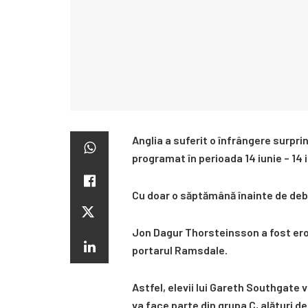
Anglia a suferit o înfrângere surpri
programat în perioada 14 iunie – 14 i
Cu doar o săptămână înainte de debu
Jon Dagur Thorsteinsson a fost eroul 
portarul Ramsdale.
Astfel, elevii lui Gareth Southgate
va face parte din grupa C, alături d