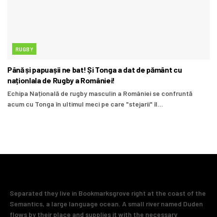
RUGBY
Până și papuașii ne bat! Și Tonga a dat de pământ cu
naționlala de Rugby a României!
Echipa Națională de rugby masculin a României se confruntă
acum cu Tonga în ultimul meci pe care "stejarii" îl...
Separated they live in Bookmarksgrove right at the coast of the
Semantics, a large language ocean. A small river named Duden
flows by their place and supplies it with the necessary