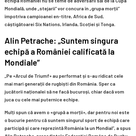
echipa României nu se teme de adversarii săi de la Cupa
Mondială, unde „stejarii” vor concura în „grupa morții”
împotriva campioanei en-titre, Africa de Sud,
câștigătoarei Six Nations, Irlanda, Scoției și Tonga.
Alin Petrache: „Suntem singura
echipă a României calificată la
Mondiale”
„Pe «Arcul de Triumf» au performat și s-au ridicat cele
mai mari generații de rugbiști din România. Sper ca
jucătorii naționalei să ne facă bucuroși, chiar dacă vom
juca cu cele mai puternice echipe.
Mulți spun că avem o «grupă a morții», dar pentru noi este
o bucurie pentru că suntem singurul sport de echipă care
participă și care reprezintă România la un Mondial”, a spus
Alin Petrache, președintele Federației Române de Rugby.