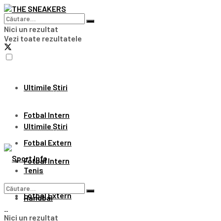
Nici un rezultat
Vezi toate rezultatele
Ultimile Știri
Fotbal Intern
Ultimile Știri
Fotbal Extern
Fotbal Intern
Tenis
Fotbal Extern
Handbal
Nici un rezultat