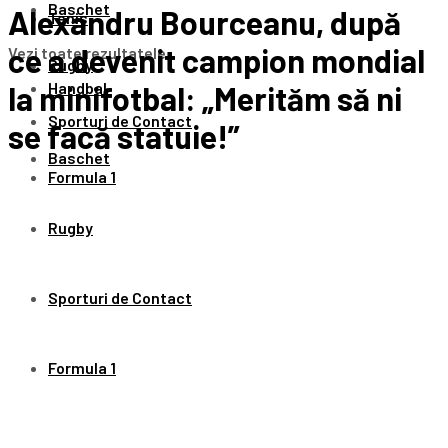
Baschet
Alexandru Bourceanu, după
Tenis
ce a devenit campion mondial
Vezi toate rezultatele
Rugby
Handbal
la minifotbal: „Merităm să ni
Sporturi de Contact
se facă statuie!”
Baschet
Formula 1
Rugby
Sporturi de Contact
Formula 1