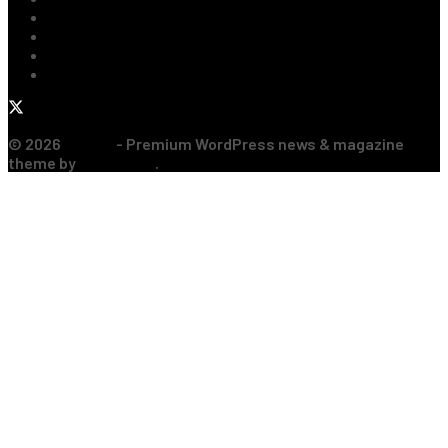
Baschet
Rugby
Sporturi de Contact
Formula 1
© 2026
JNews
- Premium WordPress news & magazine
theme by
Jegtheme
.