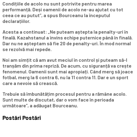
Condițiile de acolo nu sunt potrivite pentru marea
performanță. Deși oamenii de acolo ne-au ajutat cu tot
ceea ce au putut”, a spus Bourceanu la începutul
declarațiilor.
Acesta a continuat: „Ne puteam aștepta la penalty-uri în
finală. Kazahstanul a învins echipe puternice până în finală.
Dar nu ne așteptam să fie 20 de penalty-uri. În mod normal
se rezolvă mai repede.
Noi am simțit că am avut meciul în control și puteam să-l
tranșăm din prima repriză. De acum, cu siguranță va crește
fenomenul. Oamenii sunt mai apropiați. Când merg să joace
fotbal, merg la 6 contra 6, nu la 11 contra 11. Dar e un sport
care a nevoie să crească.
Trebuie să îmbunătățim procesul pentru a rămâne acolo.
Sunt multe de discutat, dar o vom face în perioada
următoare”, a adăugat Bourceanu.
Postări
Postări