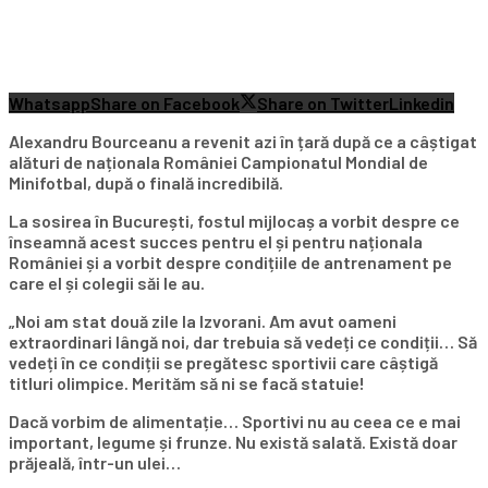
Whatsapp
Share on Facebook
Share on Twitter
Linkedin
Alexandru Bourceanu a revenit azi în țară după ce a câștigat
alături de naționala României Campionatul Mondial de
Minifotbal, după o finală incredibilă.
La sosirea în București, fostul mijlocaș a vorbit despre ce
înseamnă acest succes pentru el și pentru naționala
României și a vorbit despre condițiile de antrenament pe
care el și colegii săi le au.
„Noi am stat două zile la Izvorani. Am avut oameni
extraordinari lângă noi, dar trebuia să vedeți ce condiții… Să
vedeți în ce condiții se pregătesc sportivii care câștigă
titluri olimpice. Merităm să ni se facă statuie!
Dacă vorbim de alimentație… Sportivi nu au ceea ce e mai
important, legume și frunze. Nu există salată. Există doar
prăjeală, într-un ulei…