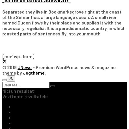
„Să fie un bărbat adevărat!”
Separated they live in Bookmarksgrove right at the coast
of the Semantics, a large language ocean. A small river
named Duden flows by their place and supplies it with the
necessary regelialia. It is a paradisematic country, in which
roasted parts of sentences fly into your mouth.
Subscribe Our Newsletter
[mc4wp_form]
© 2019
JNews
– Premium WordPress news & magazine
theme by
Jegtheme
.
Nici un rezultat
Vezi toate rezultatele
Ultimile Știri
Fotbal Intern
Fotbal Extern
Tenis
Handbal