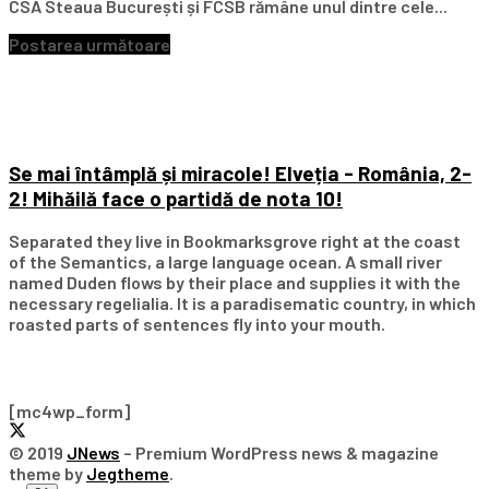
CSA Steaua București și FCSB rămâne unul dintre cele...
Postarea următoare
Se mai întâmplă și miracole! Elveția - România, 2-
2! Mihăilă face o partidă de nota 10!
Separated they live in Bookmarksgrove right at the coast
of the Semantics, a large language ocean. A small river
named Duden flows by their place and supplies it with the
necessary regelialia. It is a paradisematic country, in which
roasted parts of sentences fly into your mouth.
Subscribe Our Newsletter
[mc4wp_form]
© 2019
JNews
– Premium WordPress news & magazine
theme by
Jegtheme
.