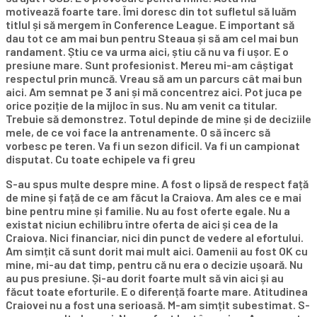
motivează foarte tare. Îmi doresc din tot sufletul să luăm
titlul și să mergem în Conference League. E important să
dau tot ce am mai bun pentru Steaua și să am cel mai bun
randament. Știu ce va urma aici, știu că nu va fi ușor. E o
presiune mare. Sunt profesionist. Mereu mi-am câștigat
respectul prin muncă. Vreau să am un parcurs cât mai bun
aici. Am semnat pe 3 ani și mă concentrez aici. Pot juca pe
orice poziție de la mijloc în sus. Nu am venit ca titular.
Trebuie să demonstrez. Totul depinde de mine și de deciziile
mele, de ce voi face la antrenamente. O să încerc să
vorbesc pe teren. Va fi un sezon dificil. Va fi un campionat
disputat. Cu toate echipele va fi greu
S-au spus multe despre mine. A fost o lipsă de respect față
de mine și față de ce am făcut la Craiova. Am ales ce e mai
bine pentru mine și familie. Nu au fost oferte egale. Nu a
existat niciun echilibru între oferta de aici și cea de la
Craiova. Nici financiar, nici din punct de vedere al efortului.
Am simțit că sunt dorit mai mult aici. Oamenii au fost OK cu
mine, mi-au dat timp, pentru că nu era o decizie ușoară. Nu
au pus presiune. Și-au dorit foarte mult să vin aici și au
făcut toate eforturile. E o diferență foarte mare. Atitudinea
Craiovei nu a fost una serioasă. M-am simțit subestimat. S-