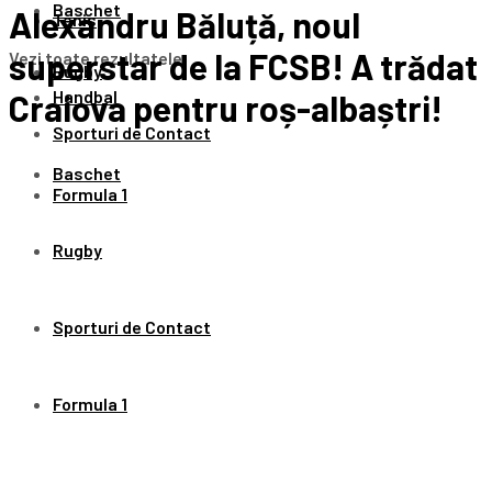
Baschet
Alexandru Băluță, noul
Tenis
superstar de la FCSB! A trădat
Vezi toate rezultatele
Rugby
Handbal
Craiova pentru roș-albaștri!
Sporturi de Contact
Baschet
Formula 1
Rugby
Sporturi de Contact
Formula 1