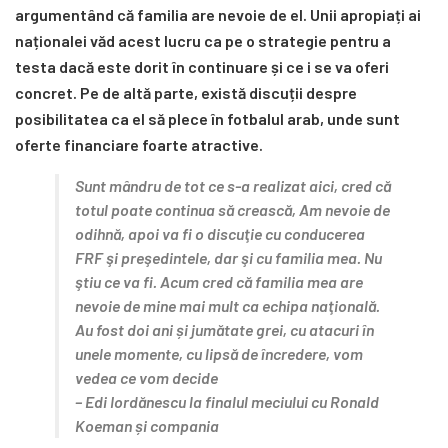
argumentând că familia are nevoie de el. Unii apropiați ai
naționalei văd acest lucru ca pe o strategie pentru a
testa dacă este dorit în continuare și ce i se va oferi
concret. Pe de altă parte, există discuții despre
posibilitatea ca el să plece în fotbalul arab, unde sunt
oferte financiare foarte atractive.
Sunt mândru de tot ce s-a realizat aici, cred că
totul poate continua să crească, Am nevoie de
odihnă, apoi va fi o discuţie cu conducerea
FRF şi preşedintele, dar şi cu familia mea. Nu
ştiu ce va fi. Acum cred că familia mea are
nevoie de mine mai mult ca echipa naţională.
Au fost doi ani și jumătate grei, cu atacuri în
unele momente, cu lipsă de încredere, vom
vedea ce vom decide
–
Edi Iordănescu
la finalul meciului cu Ronald
Koeman și compania