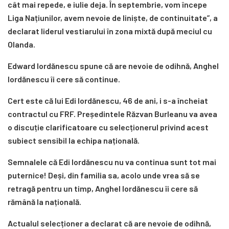
cât mai repede, e iulie deja. În septembrie, vom începe
Liga Națiunilor, avem nevoie de liniște, de continuitate”, a
declarat liderul vestiarului în zona mixtă după meciul cu
Olanda.
Edward Iordănescu spune că are nevoie de odihnă, Anghel
Iordănescu îi cere să continue.
Cert este că lui Edi Iordănescu, 46 de ani, i s-a încheiat
contractul cu FRF. Președintele Răzvan Burleanu va avea
o discuție clarificatoare cu selecționerul privind acest
subiect sensibil la echipa națională.
Semnalele că Edi Iordănescu nu va continua sunt tot mai
puternice! Deși, din familia sa, acolo unde vrea să se
retragă pentru un timp, Anghel Iordănescu îi cere să
rămână la națională.
Actualul selecționer a declarat că are nevoie de odihnă,