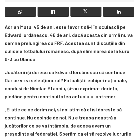
Adrian Mutu, 45 de ani, este favorit să-l înlocuiască pe
Edward Iordănescu, 46 de ani, dacă acesta din urmă nu va
semna prelungirea cu FRF. Acestea sunt discuțiile din
culisele fotbalului românesc, după eliminarea de la Euro,
0-3 cu Olanda.
Jucătorii își doresc ca Edward Iordănescu să continue.
Dar ce vrea selecționerul? Fotbaliștii echipei naționale,
conduși de Nicolae Stanciu, și-au exprimat dorința,
pledând pentru continuitatea actualului antrenor.
„El știe ce ne dorim noi, și noi știm că el își dorește să
continue. Nu depinde de noi. Nu e treaba noastră a
jucătorilor ce se va întâmpla, de aceea avem un
președinte al federației. Sperăm ca ei să rezolve lucrurile