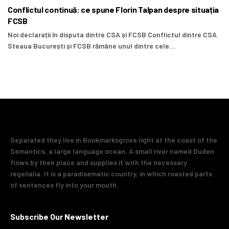
Conflictul continuă: ce spune Florin Talpan despre situația
FCSB
Noi declarații în disputa dintre CSA și FCSB Conflictul dintre CSA
Steaua București și FCSB rămâne unul dintre cele...
Separated they live in Bookmarksgrove right at the coast of the
Semantics, a large language ocean. A small river named Duden
flows by their place and supplies it with the necessary
regelialia. It is a paradisematic country, in which roasted parts
of sentences fly into your mouth.
Subscribe Our Newsletter