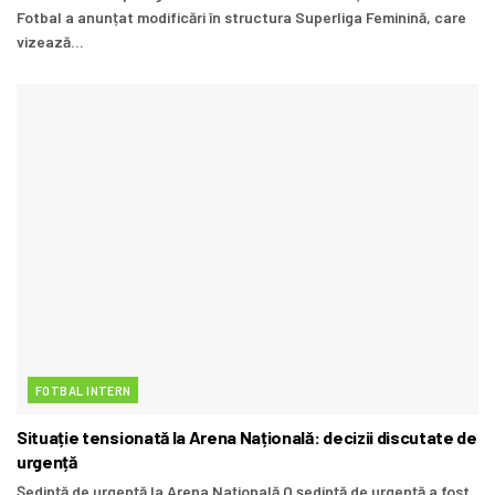
Fotbal a anunțat modificări în structura Superliga Feminină, care
vizează...
FOTBAL INTERN
Situație tensionată la Arena Națională: decizii discutate de
urgență
Ședință de urgență la Arena Națională O ședință de urgență a fost