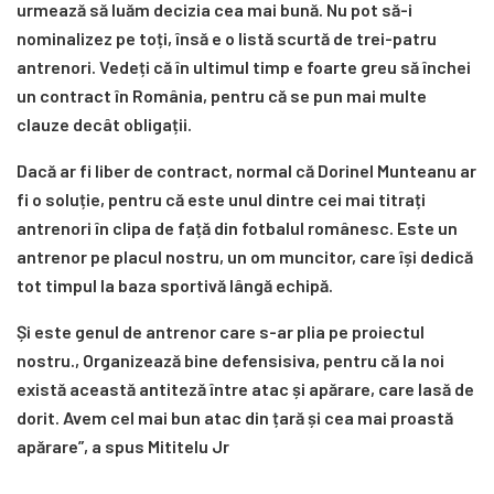
urmează să luăm decizia cea mai bună. Nu pot să-i
nominalizez pe toți, însă e o listă scurtă de trei-patru
antrenori. Vedeți că în ultimul timp e foarte greu să închei
un contract în România, pentru că se pun mai multe
clauze decât obligații.
Dacă ar fi liber de contract, normal că Dorinel Munteanu ar
fi o soluție, pentru că este unul dintre cei mai titrați
antrenori în clipa de față din fotbalul românesc. Este un
antrenor pe placul nostru, un om muncitor, care își dedică
tot timpul la baza sportivă lângă echipă.
Și este genul de antrenor care s-ar plia pe proiectul
nostru., Organizează bine defensisiva, pentru că la noi
există această antiteză între atac și apărare, care lasă de
dorit. Avem cel mai bun atac din țară și cea mai proastă
apărare”, a spus Mititelu Jr