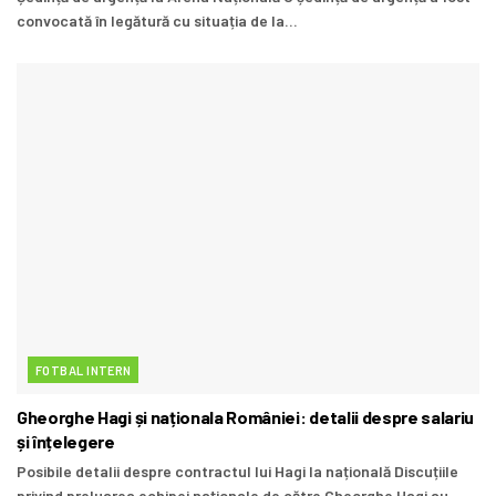
convocată în legătură cu situația de la...
FOTBAL INTERN
Gheorghe Hagi și naționala României: detalii despre salariu
și înțelegere
Posibile detalii despre contractul lui Hagi la națională Discuțiile
privind preluarea echipei naționale de către Gheorghe Hagi au