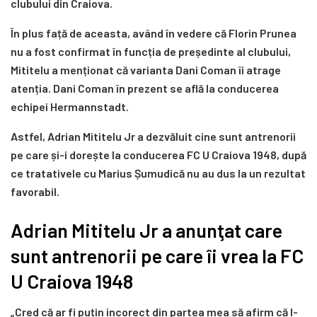
clubului din Craiova.
În plus față de aceasta, având în vedere că Florin Prunea
nu a fost confirmat în funcția de președinte al clubului,
Mititelu a menționat că varianta Dani Coman îi atrage
atenția. Dani Coman în prezent se află la conducerea
echipei Hermannstadt.
Astfel, Adrian Mititelu Jr a dezvăluit cine sunt antrenorii
pe care și-i dorește la conducerea FC U Craiova 1948, după
ce tratativele cu Marius Șumudică nu au dus la un rezultat
favorabil.
Adrian Mititelu Jr a anunţat care
sunt antrenorii pe care îi vrea la FC
U Craiova 1948
„Cred că ar fi puțin incorect din partea mea să afirm că l-