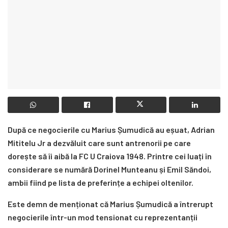
După ce negocierile cu Marius Șumudică au eșuat, Adrian
Mititelu Jr a dezvăluit care sunt antrenorii pe care
dorește să îi aibă la FC U Craiova 1948. Printre cei luați în
considerare se numără Dorinel Munteanu și Emil Săndoi,
ambii fiind pe lista de preferințe a echipei oltenilor.
Este demn de menționat că Marius Șumudică a întrerupt
negocierile într-un mod tensionat cu reprezentanții