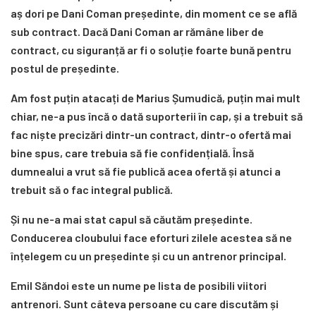
aș dori pe Dani Coman președinte, din moment ce se află
sub contract. Dacă Dani Coman ar rămâne liber de
contract, cu siguranță ar fi o soluție foarte bună pentru
postul de președinte.
Am fost puțin atacați de Marius Șumudică, puțin mai mult
chiar, ne-a pus încă o dată suporterii în cap, și a trebuit să
fac niște precizări dintr-un contract, dintr-o ofertă mai
bine spus, care trebuia să fie confidențială. Însă
dumnealui a vrut să fie publică acea ofertă și atunci a
trebuit să o fac integral publică.
Și nu ne-a mai stat capul să căutăm președinte.
Conducerea cloubului face eforturi zilele acestea să ne
înțelegem cu un președinte și cu un antrenor principal.
Emil Săndoi este un nume pe lista de posibili viitori
antrenori. Sunt câteva persoane cu care discutăm și